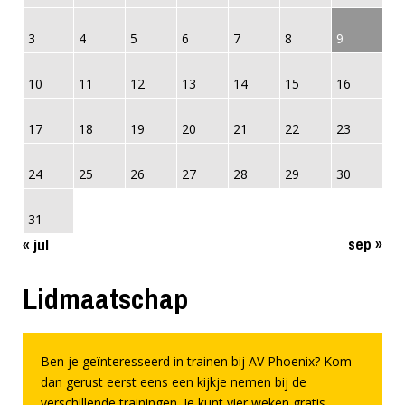
3
4
5
6
7
8
9
10
11
12
13
14
15
16
17
18
19
20
21
22
23
24
25
26
27
28
29
30
31
sep »
« jul
Lidmaatschap
Ben je geïnteresseerd in trainen bij AV Phoenix? Kom
dan gerust eerst eens een kijkje nemen bij de
verschillende trainingen. Je kunt vier weken gratis