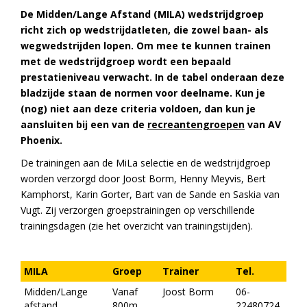
De Midden/Lange Afstand (MILA) wedstrijdgroep
richt zich op wedstrijdatleten, die zowel baan- als
wegwedstrijden lopen. Om mee te kunnen trainen
met de wedstrijdgroep wordt een bepaald
prestatieniveau verwacht. In de tabel onderaan deze
bladzijde staan de normen voor deelname. Kun je
(nog) niet aan deze criteria voldoen, dan kun je
aansluiten bij een van de
recreantengroepen
van AV
Phoenix.
De trainingen aan de MiLa selectie en de wedstrijdgroep
worden verzorgd door Joost Borm, Henny Meyvis, Bert
Kamphorst, Karin Gorter, Bart van de Sande en Saskia van
Vugt. Zij verzorgen groepstrainingen op verschillende
trainingsdagen (zie het overzicht van trainingstijden).
MILA
Groep
Trainer
Tel.
Midden/Lange
Vanaf
Joost Borm
06-
afstand
800m
22480724