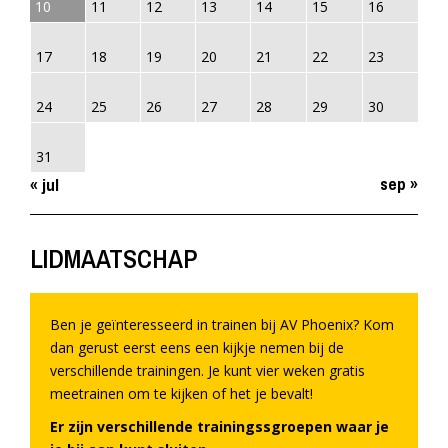
10
11
12
13
14
15
16
17
18
19
20
21
22
23
24
25
26
27
28
29
30
31
sep »
« jul
LIDMAATSCHAP
Ben je geïnteresseerd in trainen bij AV Phoenix? Kom
dan gerust eerst eens een kijkje nemen bij de
verschillende trainingen. Je kunt vier weken gratis
meetrainen om te kijken of het je bevalt!
Er zijn verschillende trainingssgroepen waar je