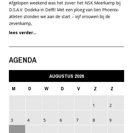
Afgelopen weekend was het zover: het NSK Meerkamp bij
D.S.A.V. Dodeka in Delft! Met een ploeg van tien Phoenix-
atleten stonden we aan de start – vijf vrouwen bij de
zevenkamp,
lees verder...
AGENDA
AUGUSTUS 2026
M
D
W
D
V
Z
Z
1
2
3
4
5
6
7
8
9