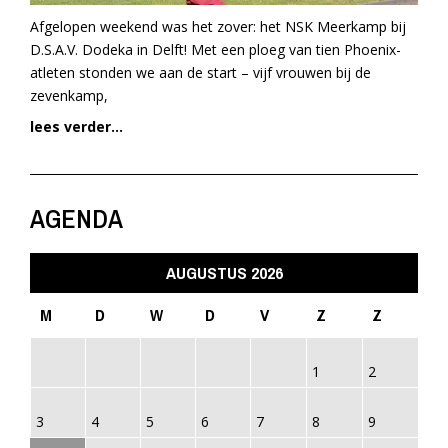
Afgelopen weekend was het zover: het NSK Meerkamp bij
D.S.A.V. Dodeka in Delft! Met een ploeg van tien Phoenix-
atleten stonden we aan de start – vijf vrouwen bij de
zevenkamp,
lees verder...
AGENDA
AUGUSTUS 2026
M
D
W
D
V
Z
Z
1
2
3
4
5
6
7
8
9