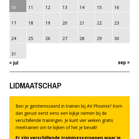
10
11
12
13
14
15
16
17
18
19
20
21
22
23
24
25
26
27
28
29
30
31
sep »
« jul
LIDMAATSCHAP
Ben je geïnteresseerd in trainen bij AV Phoenix? Kom
dan gerust eerst eens een kijkje nemen bij de
verschillende trainingen. Je kunt vier weken gratis
meetrainen om te kijken of het je bevalt!
Er zijn verschillende trainingssgroepen waar je