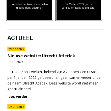
Nederlandse Records sneuvelen
NK Masters 2024: Jannet
tijdens Track Meeting 4
Vermeulen loopt 4e tijd ooit…
ACTUEEL
av phoenix
Nieuwe website: Utrecht Atletiek
07-10-2025
LET OP: Zoals wellicht bekend zijn AV Phoenix en Utrack
per 1 januari 2025 gefuseerd, en gaan samen verder onder
de naam Utrecht Atletiek. Deze website wordt niet meer
geactualiseerd
lees verder...
av phoenix