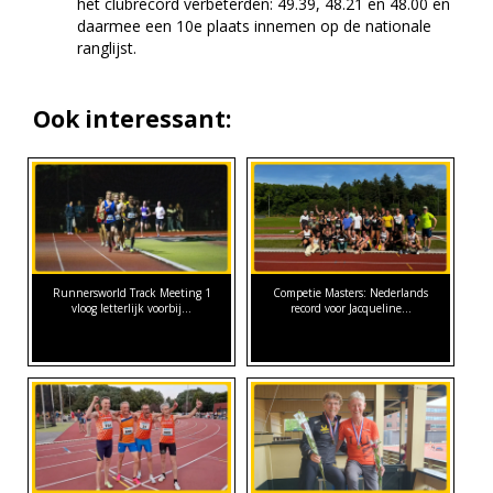
het clubrecord verbeterden: 49.39, 48.21 en 48.00 en
daarmee een 10e plaats innemen op de nationale
ranglijst.
Ook interessant:
Runnersworld Track Meeting 1
Competie Masters: Nederlands
vloog letterlijk voorbij...
record voor Jacqueline…