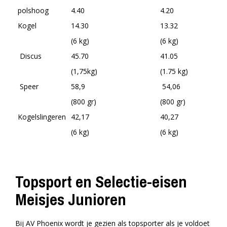
polshoog
4.40
4.20
Kogel
14.30
13.32
(6 kg)
(6 kg)
Discus
45.70
41.05
(1,75kg)
(1.75 kg)
Speer
58,9
54,06
(800 gr)
(800 gr)
Kogelslingeren
42,17
40,27
(6 kg)
(6 kg)
Topsport en Selectie-eisen
Meisjes Junioren
Bij AV Phoenix wordt je gezien als topsporter als je voldoet