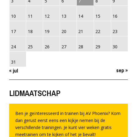
3
4
5
6
7
8
9
10
11
12
13
14
15
16
17
18
19
20
21
22
23
24
25
26
27
28
29
30
31
sep »
« jul
LIDMAATSCHAP
Ben je geïnteresseerd in trainen bij AV Phoenix? Kom
dan gerust eerst eens een kijkje nemen bij de
verschillende trainingen. Je kunt vier weken gratis
meetrainen om te kijken of het je bevalt!