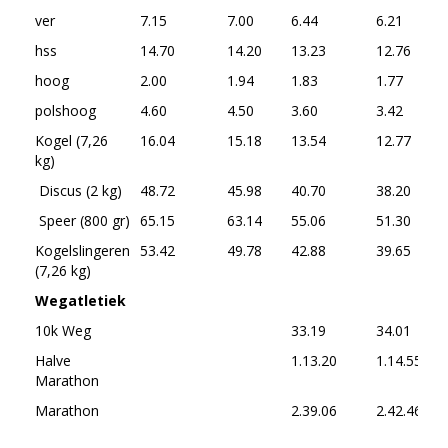
ver
7.15
7.00
6.44
6.21
5
hss
14.70
14.20
13.23
12.76
1
hoog
2.00
1.94
1.83
1.77
1
polshoog
4.60
4.50
3.60
3.42
3
Kogel (7,26
16.04
15.18
13.54
12.77
1
kg)
Discus (2 kg)
48.72
45.98
40.70
38.20
3
Speer (800 gr)
65.15
63.14
55.06
51.30
4
Kogelslingeren
53.42
49.78
42.88
39.65
3
(7,26 kg)
Wegatletiek
10k Weg
33.19
34.01
3
Halve
1.13.20
1.14.55
1
Marathon
Marathon
2.39.06
2.42.46
2