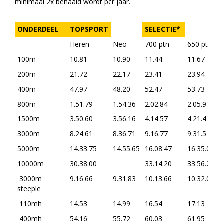
minimaal 2x behaald wordt per jaar.
ONDERDEEL
TOPSPORT
SELECTIE*
Heren
Neo
700 ptn
650 ptn
6
100m
10.81
10.90
11.44
11.67
1
200m
21.72
22.17
23.41
23.94
2
400m
47.97
48.20
52.47
53.73
5
800m
1.51.79
1.54.36
2.02.84
2.05.9
2
1500m
3.50.60
3.56.16
4.14.57
4.21.4
4
3000m
8.24.61
8.36.71
9.16.77
9.31.5
9
5000m
14.33.75
14.55.65
16.08.47
16.35.0
1
10000m
30.38.00
33.14.20
33.56.20
3
3000m
9.16.66
9.31.83
10.13.66
10.32.0
1
steeple
110mh
14.53
14.99
16.54
17.13
1
400mh
54.16
55.72
60.03
61.95
6