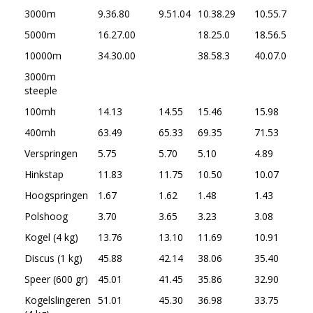
3000m
9.36.80
9.51.04
10.38.29
10.55.7
11.
5000m
16.27.00
18.25.0
18.56.5
19.
10000m
34.30.00
38.58.3
40.07.0
41.
3000m
steeple
100mh
14.13
14.55
15.46
15.98
16
400mh
63.49
65.33
69.35
71.53
73
Verspringen
5.75
5.70
5.10
4.89
4.
Hinkstap
11.83
11.75
10.50
10.07
9.
Hoogspringen
1.67
1.62
1.48
1.43
1.
Polshoog
3.70
3.65
3.23
3.08
2.
Kogel (4 kg)
13.76
13.10
11.69
10.91
10
Discus (1 kg)
45.88
42.14
38.06
35.40
32
Speer (600 gr)
45.01
41.45
35.86
32.90
30
Kogelslingeren
51.01
45.30
36.98
33.75
30