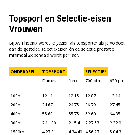
Topsport en Selectie-eisen
Vrouwen
Bij AV Phoenix wordt je gezien als topsporter als je voldoet
aan de gestelde selectie-eisen én de selectie prestatie
minimaal 2x behaald wordt per jaar.
ONDERDEEL
TOPSPORT
SELECTIE*
Dames
Neo
700 ptn
650 ptn
60
pt
100m
12.11
12.15
12.87
13.14
13
200m
24.67
24.75
26.79
27.45
28
400m
55.60
55.75
62.60
64.35
66
800m
2.11.80
2.15.41
2.27.53
2.32.0
2.3
1500m
4.27.81
4.34.40
4.56.27
5.04.3
5.1