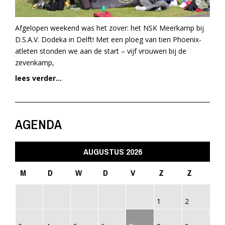
Afgelopen weekend was het zover: het NSK Meerkamp bij
D.S.A.V. Dodeka in Delft! Met een ploeg van tien Phoenix-
atleten stonden we aan de start – vijf vrouwen bij de
zevenkamp,
lees verder...
AGENDA
AUGUSTUS 2026
M
D
W
D
V
Z
Z
1
2