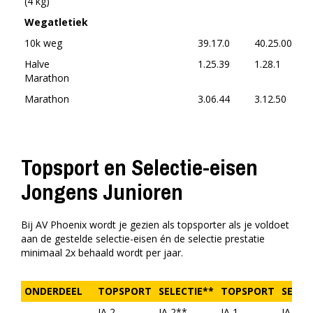
(4 kg)
Wegatletiek
10k weg
39.17.0
40.25.00
41.
Halve
1.25.39
1.28.1
1.3
Marathon
Marathon
3.06.44
3.12.50
3.1
Topsport en Selectie-eisen
Jongens Junioren
Bij AV Phoenix wordt je gezien als topsporter als je voldoet
aan de gestelde selectie-eisen én de selectie prestatie
minimaal 2x behaald wordt per jaar.
ONDERDEEL
TOPSPORT
SELECTIE**
TOPSPORT
SELEC
JA 2
JA 2**
JA 1
JA 1**