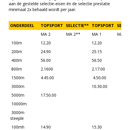
aan de gestelde selectie-eisen én de selectie prestatie
minimaal 2x behaald wordt per jaar.
ONDERDEEL
TOPSPORT
SELECTIE**
TOPSPORT
SELEC
MA 2
MA 2**
MA 1
MA 1*
100m
12.20
12.20
200m
24.90
25.15
400m
56.00
56.50
800m
2.1600
2.17.00
1500m
4.45.00
4.50.00
3000m
10.30.00
5000m
17.50.00
10000m
3000m
steeple
100mh
14.90
15.30