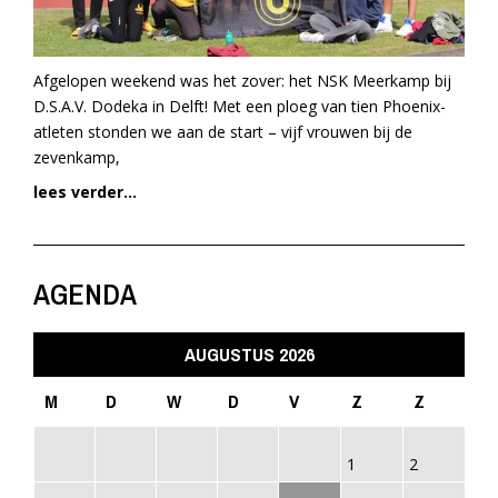
Afgelopen weekend was het zover: het NSK Meerkamp bij
D.S.A.V. Dodeka in Delft! Met een ploeg van tien Phoenix-
atleten stonden we aan de start – vijf vrouwen bij de
zevenkamp,
lees verder...
AGENDA
AUGUSTUS 2026
M
D
W
D
V
Z
Z
1
2