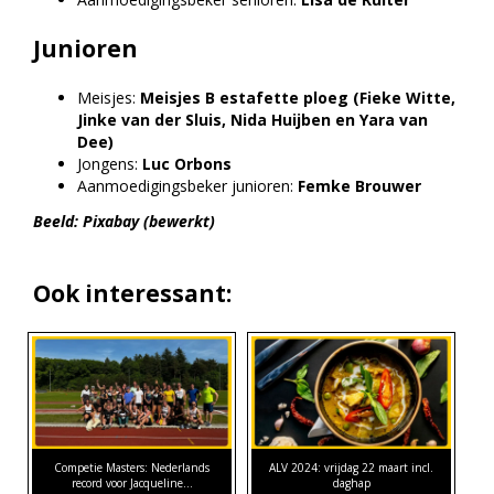
Junioren
Meisjes:
Meisjes B estafette ploeg (Fieke Witte,
Jinke van der Sluis, Nida Huijben en Yara van
Dee)
Jongens:
Luc Orbons
Aanmoedigingsbeker junioren:
Femke Brouwer
Beeld: Pixabay (bewerkt)
Ook interessant:
Competie Masters: Nederlands
ALV 2024: vrijdag 22 maart incl.
record voor Jacqueline…
daghap