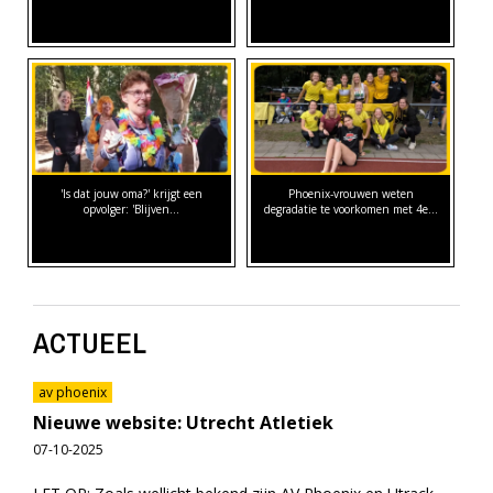
'Is dat jouw oma?' krijgt een
Phoenix-vrouwen weten
opvolger: 'Blijven…
degradatie te voorkomen met 4e…
ACTUEEL
av phoenix
Nieuwe website: Utrecht Atletiek
07-10-2025