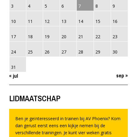
3
4
5
6
7
8
9
10
11
12
13
14
15
16
17
18
19
20
21
22
23
24
25
26
27
28
29
30
31
sep »
« jul
LIDMAATSCHAP
Ben je geïnteresseerd in trainen bij AV Phoenix? Kom
dan gerust eerst eens een kijkje nemen bij de
verschillende trainingen. Je kunt vier weken gratis