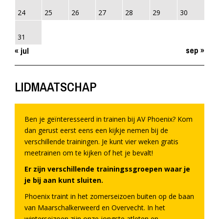
24
25
26
27
28
29
30
31
sep »
« jul
LIDMAATSCHAP
Ben je geïnteresseerd in trainen bij AV Phoenix? Kom
dan gerust eerst eens een kijkje nemen bij de
verschillende trainingen. Je kunt vier weken gratis
meetrainen om te kijken of het je bevalt!
Er zijn verschillende trainingssgroepen waar je
je bij aan kunt sluiten.
Phoenix traint in het zomerseizoen buiten op de baan
van Maarschalkerweerd en Overvecht. In het
winterseizoen zijn onze jongste atleten en