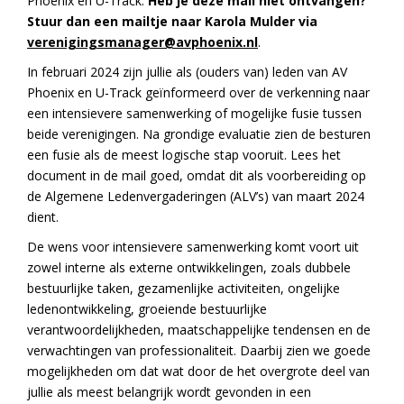
Phoenix en U-Track.
Heb je deze mail niet ontvangen?
Stuur dan een mailtje naar Karola Mulder via
verenigingsmanager@avphoenix.nl
.
In februari 2024 zijn jullie als (ouders van) leden van AV
Phoenix en U-Track geïnformeerd over de verkenning naar
een intensievere samenwerking of mogelijke fusie tussen
beide verenigingen. Na grondige evaluatie zien de besturen
een fusie als de meest logische stap vooruit. Lees het
document in de mail goed, omdat dit als voorbereiding op
de Algemene Ledenvergaderingen (ALV’s) van maart 2024
dient.
De wens voor intensievere samenwerking komt voort uit
zowel interne als externe ontwikkelingen, zoals dubbele
bestuurlijke taken, gezamenlijke activiteiten, ongelijke
ledenontwikkeling, groeiende bestuurlijke
verantwoordelijkheden, maatschappelijke tendensen en de
verwachtingen van professionaliteit. Daarbij zien we goede
mogelijkheden om dat wat door de het overgrote deel van
jullie als meest belangrijk wordt gevonden in een