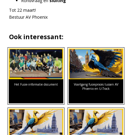
Rondvraag en
sluiting
Tot 22 maart!
Bestuur AV Phoenix
Ook interessant:
Het Fusie-informatie document
Voortgang fusieproces tussen AV
Phoenix en U-Track