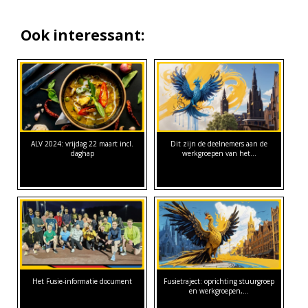
Ook interessant:
ALV 2024: vrijdag 22 maart incl.
Dit zijn de deelnemers aan de
daghap
werkgroepen van het…
Het Fusie-informatie document
Fusietraject: oprichting stuurgroep
en werkgroepen,…