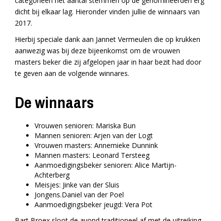
categorieën het aantal stemmen op de genomineerden erg
dicht bij elkaar lag. Hieronder vinden jullie de winnaars van
2017.
Hierbij speciale dank aan Jannet Vermeulen die op krukken
aanwezig was bij deze bijeenkomst om de vrouwen
masters beker die zij afgelopen jaar in haar bezit had door
te geven aan de volgende winnares.
De winnaars
Vrouwen senioren: Mariska Bun
Mannen senioren: Arjen van der Logt
Vrouwen masters: Annemieke Dunnink
Mannen masters: Leonard Tersteeg
Aanmoedigingsbeker senioren: Alice Martijn-
Achterberg
Meisjes: Jinke van der Sluis
Jongens.Daniel van der Poel
Aanmoedigingsbeker jeugd: Vera Pot
Bart Broex sloot de avond traditioneel af met de uitreiking