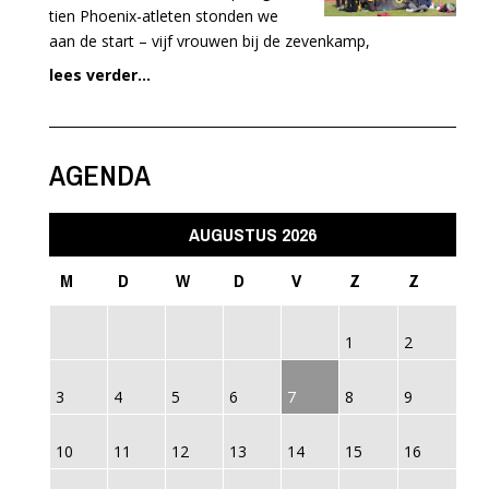
tien Phoenix-atleten stonden we
aan de start – vijf vrouwen bij de zevenkamp,
lees verder...
AGENDA
AUGUSTUS 2026
M
D
W
D
V
Z
Z
1
2
3
4
5
6
7
8
9
10
11
12
13
14
15
16