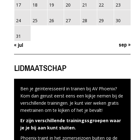
17
18
19
20
21
22
23
24
25
26
27
28
29
30
31
sep »
« jul
LIDMAATSCHAP
Ben je geïnteresseerd in trainen bij AV Phoenix?
Kom dan gerust eerst eens een kijkje nemen bij de
verschillende trainingen. Je kunt vier weken gratis
meetrainen om te kijken of het je bevalt!
Er zijn verschillende trainingssgroepen waar
je je bij aan kunt sluiten.
Phoenix traint in het zomerseizoen buiten op de