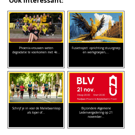
Ook interessant:
Phoenix-vrouwen weten
Fusietraject: oprichting stuurgroep
degradatie te voorkomen met 4e…
en werkgroepen,…
Schrijf je in voor de Maliebaanloop
Bijzondere Algemene
als loper of…
Ledenvergadering op 21
november…