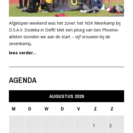
Afgelopen weekend was het zover: het NSK Meerkamp bij
D.S.A.V. Dodeka in Delft! Met een ploeg van tien Phoenix-
atleten stonden we aan de start – vijf vrouwen bij de
zevenkamp,
lees verder...
AGENDA
AUGUSTUS 2026
M
D
W
D
V
Z
Z
1
2