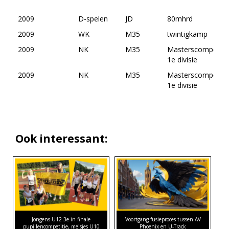
2009
D-spelen
JD
80mhrd
2009
WK
M35
twintigkamp
2009
NK
M35
Masterscompetiti
1e divisie
2009
NK
M35
Masterscompetiti
1e divisie
Ook interessant:
Jongens U12 3e in finale
Voortgang fusieproces tussen AV
pupillencompetitie, meisjes U10
Phoenix en U-Track