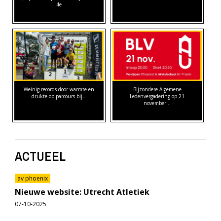
4e
Weinig records door warmte en
Bijzondere Algemene
drukte op parcours bij…
Ledenvergadering op 21
november…
ACTUEEL
av phoenix
Nieuwe website: Utrecht Atletiek
07-10-2025