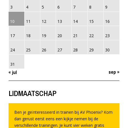
3
4
5
6
7
8
9
10
11
12
13
14
15
16
17
18
19
20
21
22
23
24
25
26
27
28
29
30
31
sep »
« jul
LIDMAATSCHAP
Ben je geïnteresseerd in trainen bij AV Phoenix? Kom
dan gerust eerst eens een kijkje nemen bij de
verschillende trainingen. Je kunt vier weken gratis