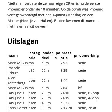
Niettemin verbeterde ze haar eigen CR en is nu de eerste
Phoeniciër onder de 10 minuten. Op de 60mh was Phoenix
vertegenwoordigd met een A-junior (Mariska) en een
Master (Neeltje van Hulten). Beiden kwamen dit nummer
niet helemaal uit de verf.
Uitslagen
categ
onder
po
prest
naam
pr
opmerking
orie
deel
s.
atie
Mariska Bun
ma
60m
7.93
serie
Pascale
d35
60m
8.39
serie
Schure
Alice
dsen
60m
8.44
serie
Achterberg
Mariska Bun
ma
60m
7.84
hf
Bas Jubels
hsen
200m
24.10
serie, B-loop
Bas Jubels
hsen
200m
24.19
serie, A-loop
Bas Jubels
hsen
400m
53.32
serie
Karin Gorter
dsen
800m
2.17.20
serie, 2e at