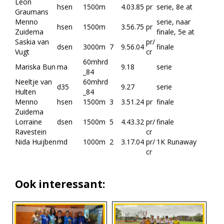
Leon
hsen
1500m
4.03.85
pr
serie, 8e at
Graumans
Menno
serie, naar
hsen
1500m
3.56.75
pr
Zuidema
finale, 5e at
Saskia van
pr/
dsen
3000m
7
9.56.04
finale
Vugt
cr
60mhrd
Mariska Bun
ma
9.18
serie
_84
Neeltje van
60mhrd
d35
9.27
serie
Hulten
_84
Menno
hsen
1500m
3
3.51.24
pr
finale
Zuidema
Lorraine
dsen
1500m
5
4.43.32
pr/
finale
Ravestein
cr
Nida Huijben
md
1000m
2
3.17.04
pr/
1K Runaway
cr
Ook interessant: