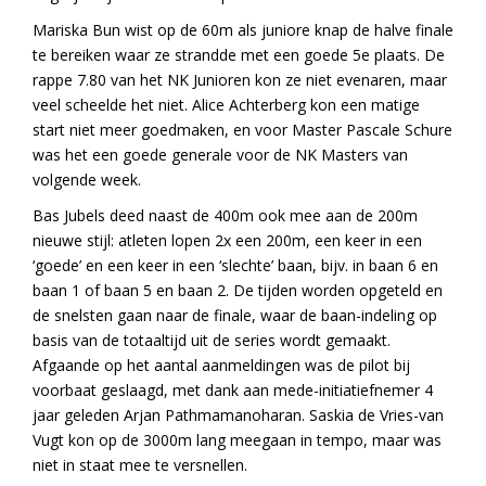
Mariska Bun wist op de 60m als juniore knap de halve finale
te bereiken waar ze strandde met een goede 5e plaats. De
rappe 7.80 van het NK Junioren kon ze niet evenaren, maar
veel scheelde het niet. Alice Achterberg kon een matige
start niet meer goedmaken, en voor Master Pascale Schure
was het een goede generale voor de NK Masters van
volgende week.
Bas Jubels deed naast de 400m ook mee aan de 200m
nieuwe stijl: atleten lopen 2x een 200m, een keer in een
‘goede’ en een keer in een ‘slechte’ baan, bijv. in baan 6 en
baan 1 of baan 5 en baan 2. De tijden worden opgeteld en
de snelsten gaan naar de finale, waar de baan-indeling op
basis van de totaaltijd uit de series wordt gemaakt.
Afgaande op het aantal aanmeldingen was de pilot bij
voorbaat geslaagd, met dank aan mede-initiatiefnemer 4
jaar geleden Arjan Pathmamanoharan. Saskia de Vries-van
Vugt kon op de 3000m lang meegaan in tempo, maar was
niet in staat mee te versnellen.