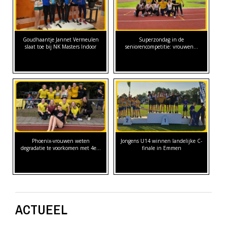
Goudhaantje Jannet Vermeulen
Superzondag in de
slaat toe bij NK Masters Indoor
seniorencompetitie: vrouwen…
Phoenix-vrouwen weten
Jongens U14 winnen landelijke C-
degradatie te voorkomen met 4e…
finale in Emmen
ACTUEEL