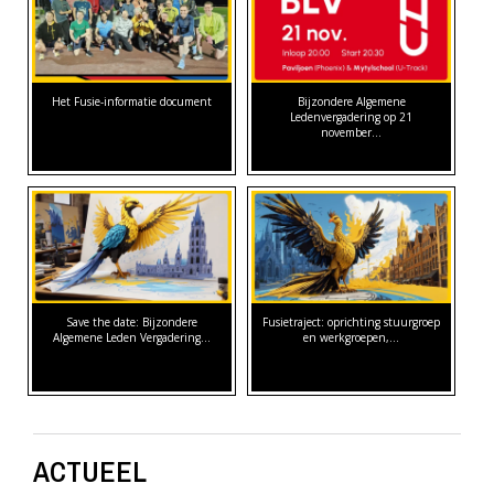
Het Fusie-informatie document
Bijzondere Algemene
Ledenvergadering op 21
november…
Save the date: Bijzondere
Fusietraject: oprichting stuurgroep
Algemene Leden Vergadering…
en werkgroepen,…
ACTUEEL