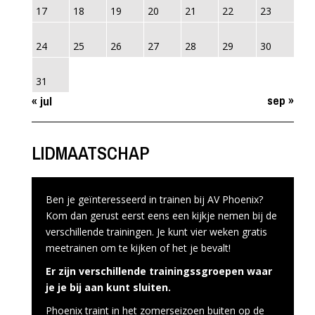
17
18
19
20
21
22
23
24
25
26
27
28
29
30
31
sep »
« jul
LIDMAATSCHAP
Ben je geïnteresseerd in trainen bij AV Phoenix?
Kom dan gerust eerst eens een kijkje nemen bij de
verschillende trainingen. Je kunt vier weken gratis
meetrainen om te kijken of het je bevalt!
Er zijn verschillende trainingssgroepen waar
je je bij aan kunt sluiten.
Phoenix traint in het zomerseizoen buiten op de