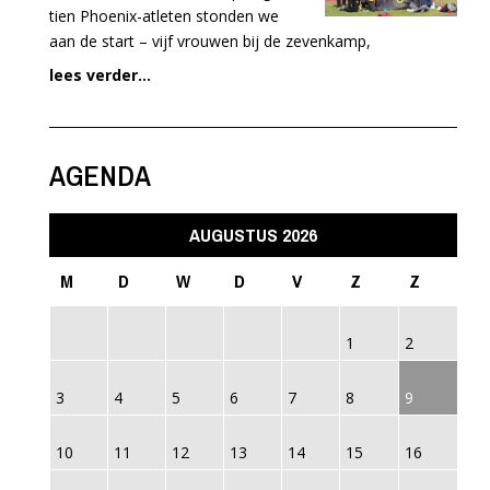
tien Phoenix-atleten stonden we
aan de start – vijf vrouwen bij de zevenkamp,
lees verder...
AGENDA
AUGUSTUS 2026
M
D
W
D
V
Z
Z
1
2
3
4
5
6
7
8
9
10
11
12
13
14
15
16