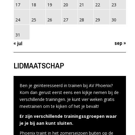
17
18
19
20
21
22
23
24
25
26
27
28
29
30
31
sep »
« jul
LIDMAATSCHAP
Ben je geïnteresseerd in trainen bij AV Phoenix?
Kom dan gerust eerst eens een kijkje nemen bij de
verschillende trainingen. Je kunt vier weken gratis
meetrainen om te kijken of het je bevalt!
Er zijn verschillende trainingssgroepen waar
je je bij aan kunt sluiten.
Phoenix traint in het zomerseizoen buiten op de