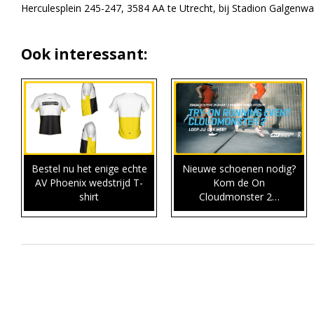
Herculesplein 245-247, 3584 AA te Utrecht, bij Stadion Galgenwa
Ook interessant:
Bestel nu het enige echte
Nieuwe schoenen nodig?
AV Phoenix wedstrijd T-
Kom de On
shirt
Cloudmonster 2…