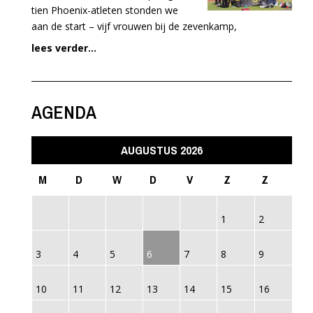
tien Phoenix-atleten stonden we
aan de start – vijf vrouwen bij de zevenkamp,
lees verder...
AGENDA
AUGUSTUS 2026
M
D
W
D
V
Z
Z
1
2
3
4
5
6
7
8
9
10
11
12
13
14
15
16