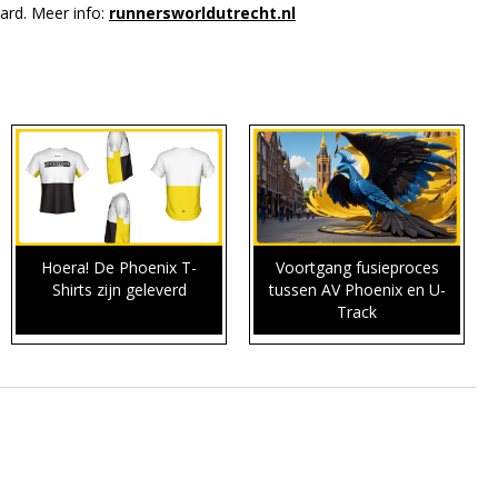
ard. Meer info:
runnersworldutrecht.nl
Hoera! De Phoenix T-
Voortgang fusieproces
Shirts zijn geleverd
tussen AV Phoenix en U-
Track