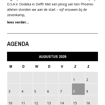
D.S.A.V. Dodeka in Delft! Met een ploeg van tien Phoenix-
atleten stonden we aan de start – vijf vrouwen bij de
zevenkamp,
lees verder...
AGENDA
AUGUSTUS 2026
M
D
W
D
V
Z
Z
1
2
3
4
5
6
7
8
9
10
11
12
13
14
15
16