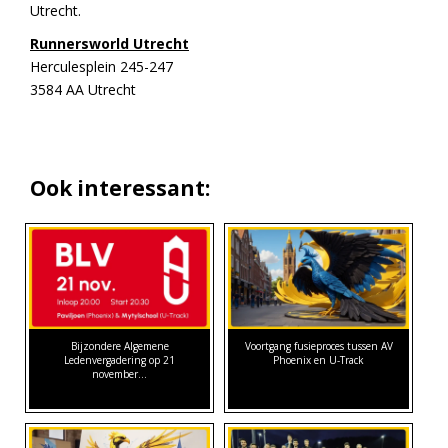
Utrecht.
Runnersworld Utrecht
Herculesplein 245-247
3584 AA Utrecht
Ook interessant:
Bijzondere Algemene
Voortgang fusieproces tussen AV
Ledenvergadering op 21
Phoenix en U-Track
november…