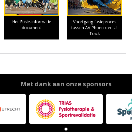
Het Fusie-informatie
Voortgang fusieproces
document
tussen AV Phoenix en U-
Track
Met dank aan onze sponsors