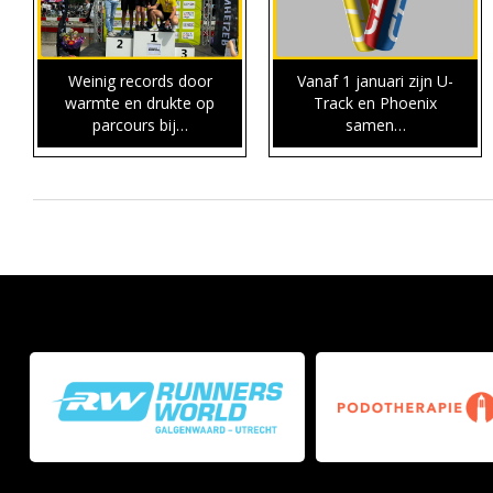
Weinig records door
Vanaf 1 januari zijn U-
warmte en drukte op
Track en Phoenix
parcours bij…
samen…