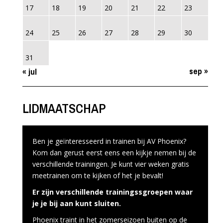
17
18
19
20
21
22
23
24
25
26
27
28
29
30
31
sep »
« jul
LIDMAATSCHAP
Ben je geïnteresseerd in trainen bij AV Phoenix?
Kom dan gerust eerst eens een kijkje nemen bij de
verschillende trainingen. Je kunt vier weken gratis
meetrainen om te kijken of het je bevalt!
Er zijn verschillende trainingssgroepen waar
je je bij aan kunt sluiten.
Phoenix traint in het zomerseizoen buiten op de