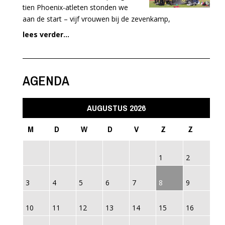
tien Phoenix-atleten stonden we
aan de start – vijf vrouwen bij de zevenkamp,
lees verder...
AGENDA
AUGUSTUS 2026
M
D
W
D
V
Z
Z
1
2
3
4
5
6
7
8
9
10
11
12
13
14
15
16