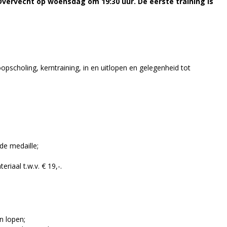
vervecht op woensdag om 19:30 uur. De eerste training is
pscholing, kerntraining, in en uitlopen en gelegenheid tot
 de medaille;
riaal t.w.v. € 19,-.
n lopen;