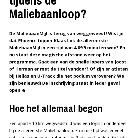
tijdens de
Maliebaanloop?
De MaliebaanMijl is terug van weggeweest! Wist je
dat Phoenix-topper Klaas Lok de allereerste
MaliebaanMijl in een tijd van 4.09’9 minuten won? En
nu staat deze magische afstand weer op het
programma. Gaat een van de snelle lopers van Joost
of Herman er met de titel vandoor? Of zijn er atleten
bij Hellas en U-Track die het podium veroveren? We
zijn benieuwd! De inschrijving staat in ieder geval
open 🔥
Hoe het allemaal begon
Een aparte 10 km wegwedstrijd was een logisch onderdeel
bij de allereerste Maliebaanloop. En in die tijd was er veel
publiciteit rond een stratenmijl in Parijs en Londen. En laat