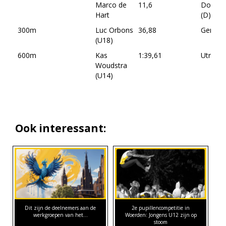
Marco de
11,6
Dortm
Hart
(D)
300m
Luc Orbons
36,88
Gent (B
(U18)
600m
Kas
1:39,61
Utrecht
Woudstra
(U14)
Ook interessant:
Dit zijn de deelnemers aan de
2e pupillencompetitie in
werkgroepen van het…
Woerden: Jongens U12 zijn op
stoom