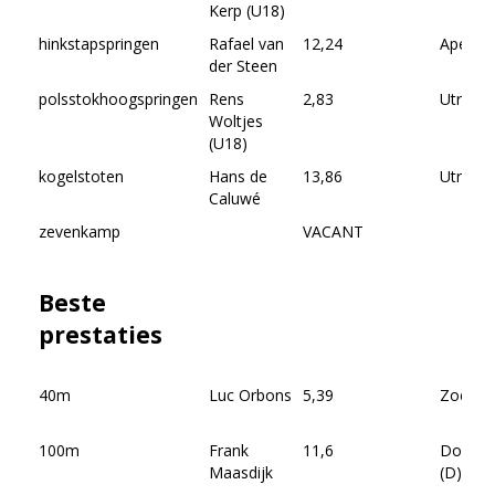
Kerp (U18)
hinkstapspringen
Rafael van
12,24
Apeldo
der Steen
polsstokhoogspringen
Rens
2,83
Utrecht
Woltjes
(U18)
kogelstoten
Hans de
13,86
Utrecht
Caluwé
zevenkamp
VACANT
Beste
prestaties
40m
Luc Orbons
5,39
Zoeter
100m
Frank
11,6
Dortm
Maasdijk
(D)