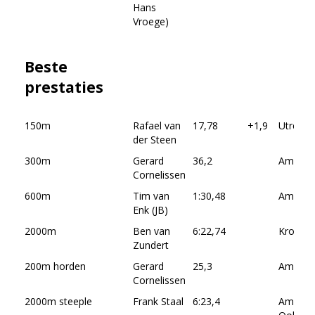
Hans
Vroege)
Beste
prestaties
150m
Rafael van
17,78
+1,9
Utrecht
der Steen
300m
Gerard
36,2
Amstel
Cornelissen
600m
Tim van
1:30,48
Amersf
Enk (JB)
2000m
Ben van
6:22,74
Kromme
Zundert
200m horden
Gerard
25,3
Amstel
Cornelissen
2000m steeple
Frank Staal
6:23,4
Amster