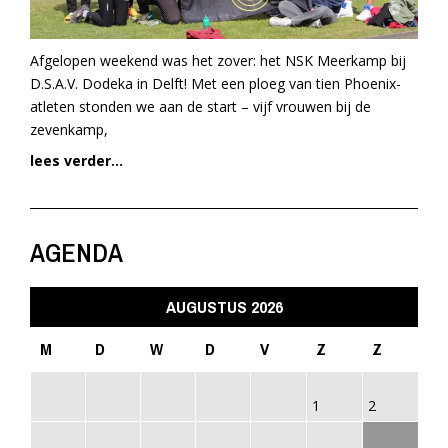
Afgelopen weekend was het zover: het NSK Meerkamp bij
D.S.A.V. Dodeka in Delft! Met een ploeg van tien Phoenix-
atleten stonden we aan de start – vijf vrouwen bij de
zevenkamp,
lees verder...
AGENDA
AUGUSTUS 2026
M
D
W
D
V
Z
Z
1
2