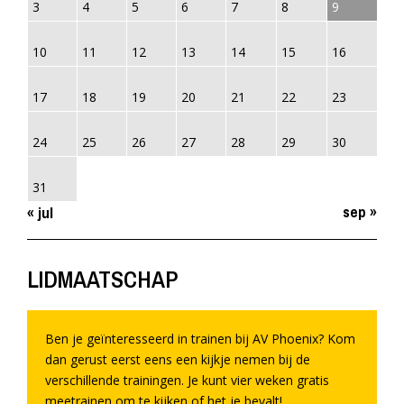
3
4
5
6
7
8
9
10
11
12
13
14
15
16
17
18
19
20
21
22
23
24
25
26
27
28
29
30
31
sep »
« jul
LIDMAATSCHAP
Ben je geïnteresseerd in trainen bij AV Phoenix? Kom
dan gerust eerst eens een kijkje nemen bij de
verschillende trainingen. Je kunt vier weken gratis
meetrainen om te kijken of het je bevalt!