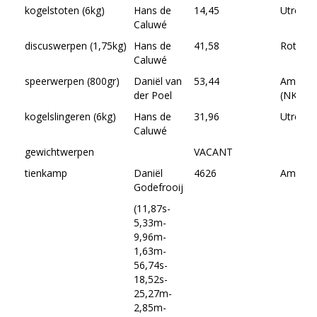
kogelstoten (6kg)
Hans de
14,45
Utrecht
Caluwé
discuswerpen (1,75kg)
Hans de
41,58
Rotter
Caluwé
speerwerpen (800gr)
Daniël van
53,44
Amster
der Poel
(NK U20
kogelslingeren (6kg)
Hans de
31,96
Utrecht
Caluwé
gewichtwerpen
VACANT
tienkamp
Daniël
4626
Amersf
Godefrooij
(11,87s-
5,33m-
9,96m-
1,63m-
56,74s-
18,52s-
25,27m-
2,85m-