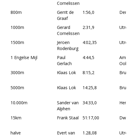
Cornelissen
800m
Gerrit de
1:56,0
Den Ha
Graaf
1000m
Gerard
2:31,9
Utrecht
Cornelissen
1500m
Jeroen
4:02,35
Utrecht
Rodenburg
1 Engelse Mijl
Paul
4:44,5
Amster
Gerlach
Ookm.
3000m
Klaas Lok
8:15,2
Brussel 
5000m
Klaas Lok
14:25,8
Brussel 
10.000m
Sander van
34:33,0
Hengel
Alphen
15km
Frank Staal
51:17,00
Dwinge
halve
Evert van
1.28,08
Utrecht