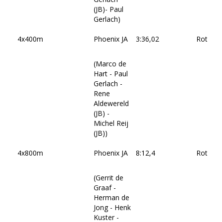
(JB)- Paul
Gerlach)
4x400m
Phoenix JA
3:36,02
Rotter
(Marco de
Hart - Paul
Gerlach -
Rene
Aldewereld
(JB) -
Michel Reij
(JB))
4x800m
Phoenix JA
8:12,4
Rotter
(Gerrit de
Graaf -
Herman de
Jong - Henk
Kuster -