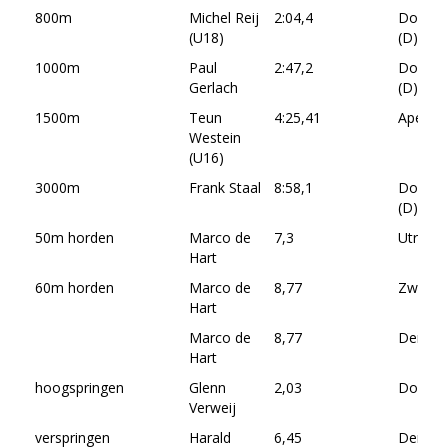
800m
Michel Reij
2:04,4
Dortm
(U18)
(D)
1000m
Paul
2:47,2
Dortm
Gerlach
(D)
1500m
Teun
4:25,41
Apeldo
Westein
(U16)
3000m
Frank Staal
8:58,1
Dortm
(D)
50m horden
Marco de
7,3
Utrecht
Hart
60m horden
Marco de
8,77
Zwolle
Hart
Marco de
8,77
Den Ha
Hart
hoogspringen
Glenn
2,03
Dordre
Verweij
verspringen
Harald
6,45
Den Ha