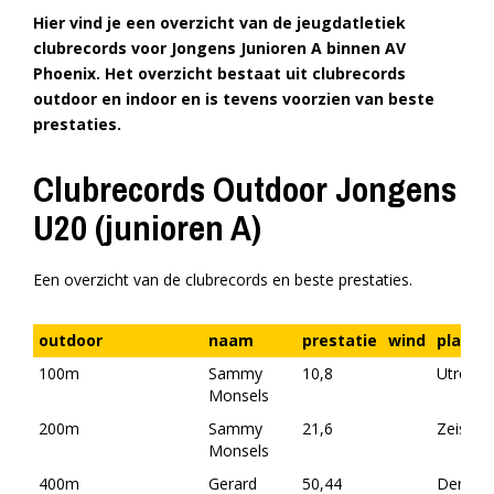
Hier vind je een overzicht van de jeugdatletiek
clubrecords voor Jongens Junioren A binnen AV
Phoenix. Het overzicht bestaat uit clubrecords
outdoor en indoor en is tevens voorzien van beste
prestaties.
Clubrecords Outdoor Jongens
U20 (junioren A)
Een overzicht van de clubrecords en beste prestaties.
outdoor
naam
prestatie
wind
plaats
100m
Sammy
10,8
Utrecht
Monsels
200m
Sammy
21,6
Zeist
Monsels
400m
Gerard
50,44
Den Ha