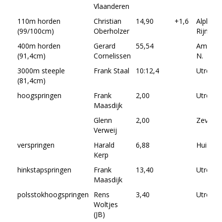
Vlaanderen
110m horden
Christian
14,90
+1,6
Alphen 
(99/100cm)
Oberholzer
Rijn
400m horden
Gerard
55,54
Amster
(91,4cm)
Cornelissen
N.
3000m steeple
Frank Staal
10:12,4
Utrecht
(81,4cm)
hoogspringen
Frank
2,00
Utrecht
Maasdijk
Glenn
2,00
Zevena
Verweij
verspringen
Harald
6,88
Huizen
Kerp
hinkstapspringen
Frank
13,40
Utrecht
Maasdijk
polsstokhoogspringen
Rens
3,40
Utrecht
Woltjes
(JB)