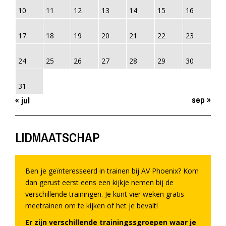
10
11
12
13
14
15
16
17
18
19
20
21
22
23
24
25
26
27
28
29
30
31
sep »
« jul
LIDMAATSCHAP
Ben je geïnteresseerd in trainen bij AV Phoenix? Kom
dan gerust eerst eens een kijkje nemen bij de
verschillende trainingen. Je kunt vier weken gratis
meetrainen om te kijken of het je bevalt!
Er zijn verschillende trainingssgroepen waar je