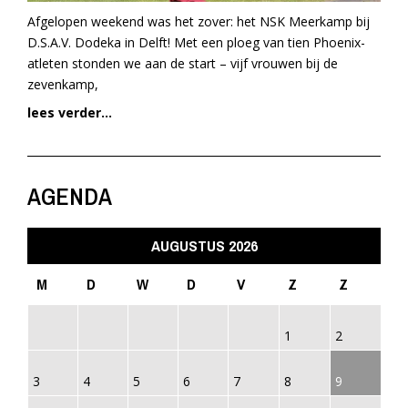
Afgelopen weekend was het zover: het NSK Meerkamp bij
D.S.A.V. Dodeka in Delft! Met een ploeg van tien Phoenix-
atleten stonden we aan de start – vijf vrouwen bij de
zevenkamp,
lees verder...
AGENDA
AUGUSTUS 2026
M
D
W
D
V
Z
Z
1
2
3
4
5
6
7
8
9