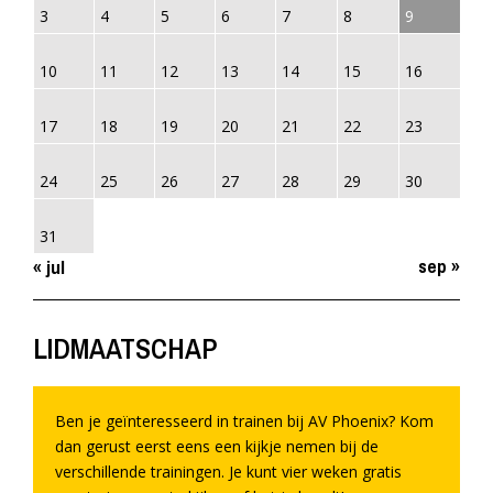
3
4
5
6
7
8
9
10
11
12
13
14
15
16
17
18
19
20
21
22
23
24
25
26
27
28
29
30
31
sep »
« jul
LIDMAATSCHAP
Ben je geïnteresseerd in trainen bij AV Phoenix? Kom
dan gerust eerst eens een kijkje nemen bij de
verschillende trainingen. Je kunt vier weken gratis