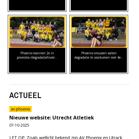
Phoenix-mannen 2e in
Phoenix-vrouwen weten
promotie-/degradatiefinale…
degradatie te voorkomen met 4e…
ACTUEEL
av phoenix
Nieuwe website: Utrecht Atletiek
07-10-2025
LET OP: Zoals wellicht bekend zijn AV Phoenix en Utrack