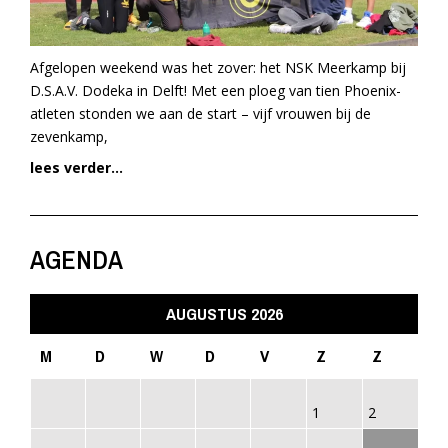
Afgelopen weekend was het zover: het NSK Meerkamp bij
D.S.A.V. Dodeka in Delft! Met een ploeg van tien Phoenix-
atleten stonden we aan de start – vijf vrouwen bij de
zevenkamp,
lees verder...
AGENDA
AUGUSTUS 2026
M
D
W
D
V
Z
Z
1
2