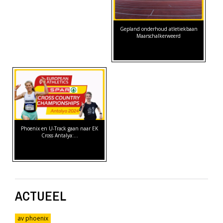
Gepland onderhoud atletiekbaan
Maarschalkerweerd
Phoenix en U-Track gaan naar EK
Cross Antalya:…
ACTUEEL
av phoenix