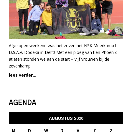
Afgelopen weekend was het zover: het NSK Meerkamp bij
D.S.A.V. Dodeka in Delft! Met een ploeg van tien Phoenix-
atleten stonden we aan de start – vijf vrouwen bij de
zevenkamp,
lees verder...
AGENDA
AUGUSTUS 2026
M
D
W
D
V
Z
Z