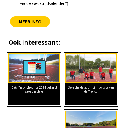
via
de wedstrijdkalender
*)
MEER INFO
Ook interessant:
Save the date: dit zijn de data van
Data Track Meetings 2024 bekend
de Track…
save the date