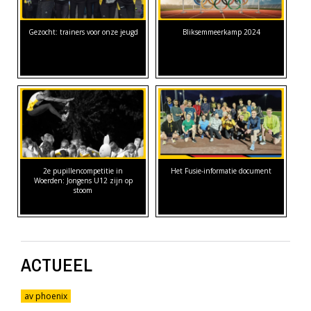
Gezocht: trainers voor onze jeugd
Bliksemmeerkamp 2024
2e pupillencompetitie in
Het Fusie-informatie document
Woerden: Jongens U12 zijn op
stoom
ACTUEEL
av phoenix