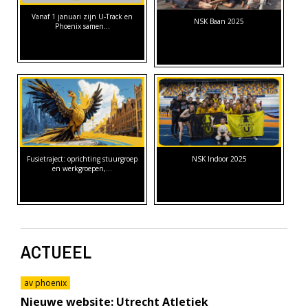
Vanaf 1 januari zijn U-Track en
NSK Baan 2025
Phoenix samen…
Fusietraject: oprichting stuurgroep
NSK Indoor 2025
en werkgroepen,…
ACTUEEL
av phoenix
Nieuwe website: Utrecht Atletiek