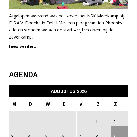
Afgelopen weekend was het zover: het NSK Meerkamp bij
D.S.A.V. Dodeka in Delft! Met een ploeg van tien Phoenix-
atleten stonden we aan de start – vijf vrouwen bij de
zevenkamp,
lees verder...
AGENDA
AUGUSTUS 2026
M
D
W
D
V
Z
Z
1
2
3
4
5
6
7
8
9