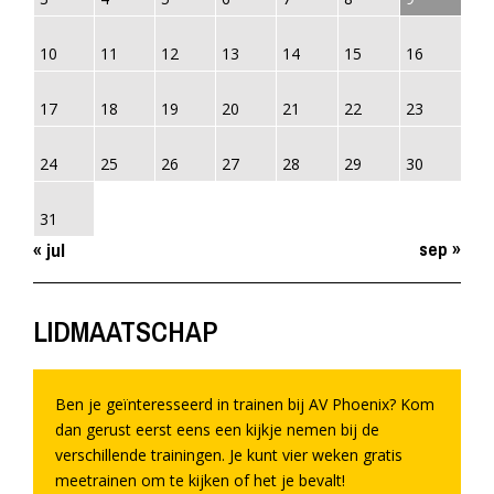
10
11
12
13
14
15
16
17
18
19
20
21
22
23
24
25
26
27
28
29
30
31
sep »
« jul
LIDMAATSCHAP
Ben je geïnteresseerd in trainen bij AV Phoenix? Kom
dan gerust eerst eens een kijkje nemen bij de
verschillende trainingen. Je kunt vier weken gratis
meetrainen om te kijken of het je bevalt!