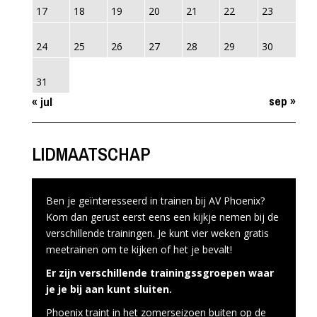
17
18
19
20
21
22
23
24
25
26
27
28
29
30
31
sep »
« jul
LIDMAATSCHAP
Ben je geïnteresseerd in trainen bij AV Phoenix?
Kom dan gerust eerst eens een kijkje nemen bij de
verschillende trainingen. Je kunt vier weken gratis
meetrainen om te kijken of het je bevalt!
Er zijn verschillende trainingssgroepen waar
je je bij aan kunt sluiten.
Phoenix traint in het zomerseizoen buiten op de