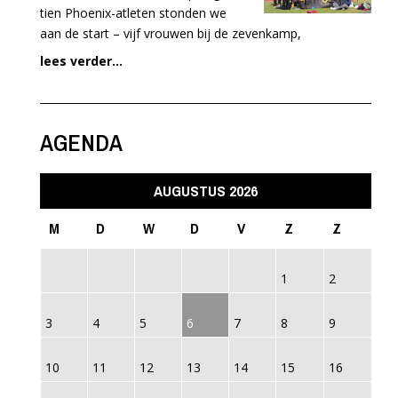
tien Phoenix-atleten stonden we
aan de start – vijf vrouwen bij de zevenkamp,
lees verder...
AGENDA
AUGUSTUS 2026
M
D
W
D
V
Z
Z
1
2
3
4
5
6
7
8
9
10
11
12
13
14
15
16