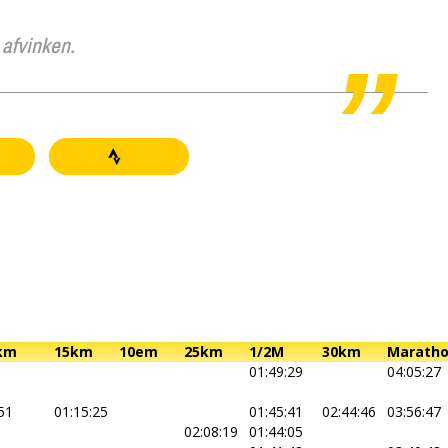
 afvinken.
km
15km
10em
25km
1/2M
30km
Marath
01:49:29
04:05:27
51
01:15:25
01:45:41
02:44:46
03:56:47
02:08:19
01:44:05