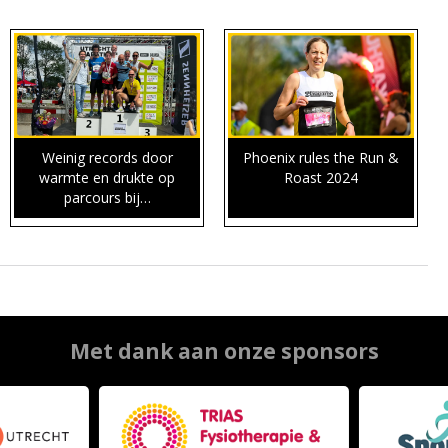
Weinig records door
Phoenix rules the Run &
warmte en drukte op
Roast 2024
parcours bij…
Met dank aan onze sponsors