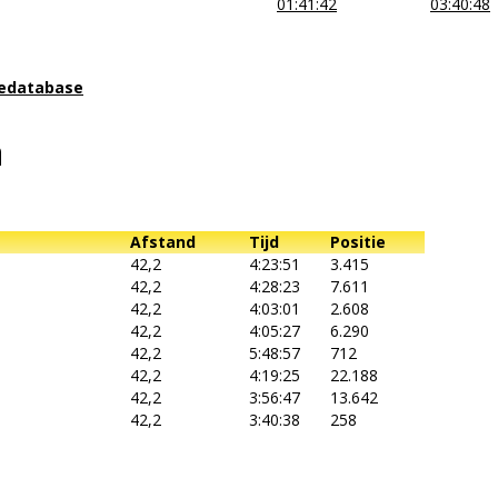
01:41:42
03:40:48
iedatabase
n
Afstand
Tijd
Positie
42,2
4:23:51
3.415
42,2
4:28:23
7.611
42,2
4:03:01
2.608
42,2
4:05:27
6.290
42,2
5:48:57
712
42,2
4:19:25
22.188
42,2
3:56:47
13.642
42,2
3:40:38
258