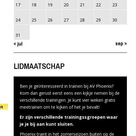
17
18
19
20
21
22
23
24
25
26
27
28
29
30
31
sep »
« jul
LIDMAATSCHAP
Ben je geïnteresseerd in trainen bij AV Phoenix?
Kom dan gerust eerst eens een kijkje nemen bij de
verschillende trainingen. Je kunt vier weken gratis
on
meetrainen om te kijken of het je bevalt!
Er zijn verschillende trainingssgroepen waar
je je bij aan kunt sluiten.
Phoenix traint in het zomerseizoen buiten op de