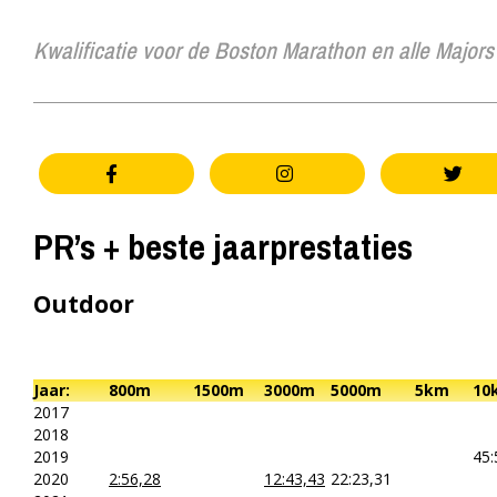
Kwalificatie voor de Boston Marathon en alle Majors
PR’s + beste jaarprestaties
Outdoor
Jaar:
800m
1500m
3000m
5000m
5km
10
2017
2018
2019
45:
2020
2:56,28
12:43,43
22:23,31