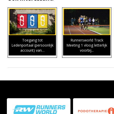
Toegang tot
Runnersworld Track
Ledenportaal (persoonlijk
Meeting 1 vloog letterlijk
account) van…
voorbij...