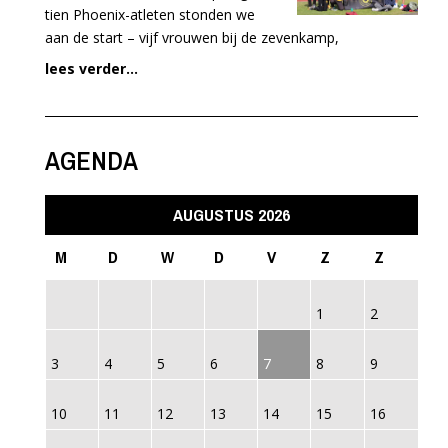
tien Phoenix-atleten stonden we
aan de start – vijf vrouwen bij de zevenkamp,
lees verder...
AGENDA
AUGUSTUS 2026
M
D
W
D
V
Z
Z
1
2
3
4
5
6
7
8
9
10
11
12
13
14
15
16