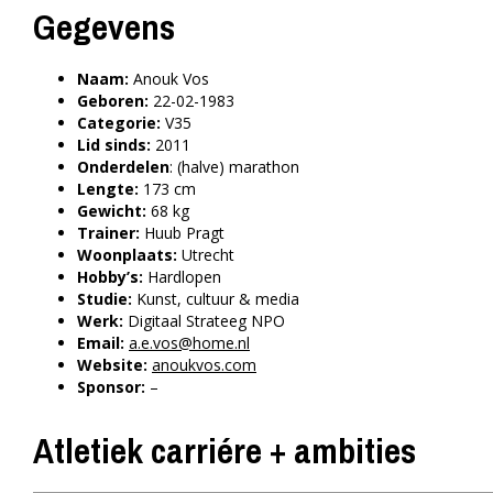
Gegevens
Naam:
Anouk Vos
Geboren:
22-02-1983
Categorie:
V35
Lid sinds:
2011
Onderdelen
: (halve) marathon
Lengte:
173 cm
Gewicht:
68 kg
Trainer:
Huub Pragt
Woonplaats:
Utrecht
Hobby’s:
Hardlopen
Studie:
Kunst, cultuur & media
Werk:
Digitaal Strateeg NPO
Email:
a.e.vos@home.nl
Website:
anoukvos.com
Sponsor:
–
Atletiek carriére + ambities