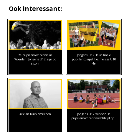
Ook interessant:
2e pupillencompetitie in
Jongens U12 3e in finale
Woerden: Jongens U12 zijn op
pupillencompetitie, meisjes U10
stoom
4e
Ariejan Kuin overleden
Jongens U12 winnen 3e
pupillencompetitiewedstrijd op…