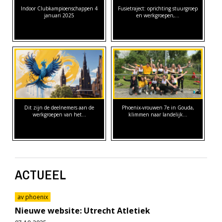
Indoor Clubkampioenschappen 4
Fusietraject: oprichting stuurgroep
januari 2025
en werkgroepen,…
Dit zijn de deelnemers aan de
Phoenix-vrouwen 7e in Gouda,
werkgroepen van het…
klimmen naar landelijk…
ACTUEEL
av phoenix
Nieuwe website: Utrecht Atletiek