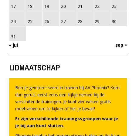
17
18
19
20
21
22
23
24
25
26
27
28
29
30
31
sep »
« jul
LIDMAATSCHAP
Ben je geïnteresseerd in trainen bij AV Phoenix? Kom
dan gerust eerst eens een kijkje nemen bij de
verschillende trainingen. Je kunt vier weken gratis
meetrainen om te kijken of het je bevalt!
Er zijn verschillende trainingssgroepen waar je
je bij aan kunt sluiten.
Phoenix traint in het zomerseizoen buiten op de baan