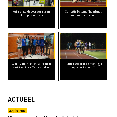
Weinig records door warmte en
Competie Masters: Nederlands
drukte op parcours bij…
record voor Jacqueline…
Goudhaantje Jannet Vermeulen
Runnersworld Track Meeting 1
slaat toe bij NK Masters Indoor
vloog letterlijk voorbij...
ACTUEEL
av phoenix