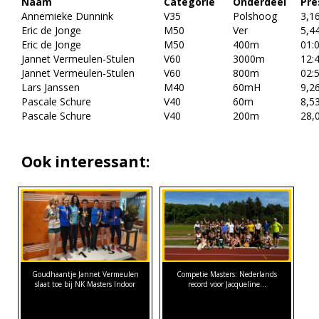
Naam
Categorie
Onderdeel
Pre
Annemieke Dunnink
V35
Polshoog
3,1
Eric de Jonge
M50
Ver
5,4
Eric de Jonge
M50
400m
01:
Jannet Vermeulen-Stulen
V60
3000m
12:
Jannet Vermeulen-Stulen
V60
800m
02:
Lars Janssen
M40
60mH
9,2
Pascale Schure
V40
60m
8,5
Pascale Schure
V40
200m
28,
Ook interessant:
Goudhaantje Jannet Vermeulen
Competie Masters: Nederlands
slaat toe bij NK Masters Indoor
record voor Jacqueline…