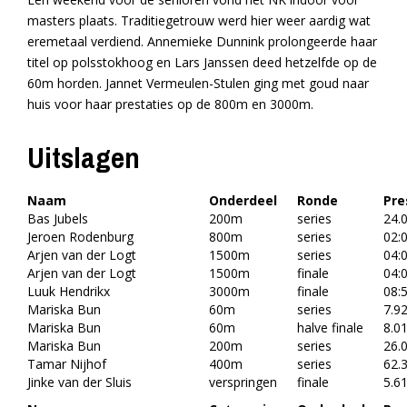
masters plaats. Traditiegetrouw werd hier weer aardig wat
eremetaal verdiend. Annemieke Dunnink prolongeerde haar
titel op polsstokhoog en Lars Janssen deed hetzelfde op de
60m horden. Jannet Vermeulen-Stulen ging met goud naar
huis voor haar prestaties op de 800m en 3000m.
Uitslagen
Naam
Onderdeel
Ronde
Pre
Bas Jubels
200m
series
24.
Jeroen Rodenburg
800m
series
02:
Arjen van der Logt
1500m
series
04:
Arjen van der Logt
1500m
finale
04:
Luuk Hendrikx
3000m
finale
08:
Mariska Bun
60m
series
7.9
Mariska Bun
60m
halve finale
8.0
Mariska Bun
200m
series
26.
Tamar Nijhof
400m
series
62.
Jinke van der Sluis
verspringen
finale
5.6