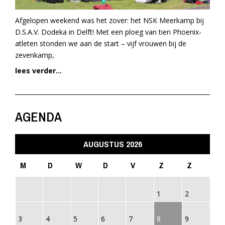
Afgelopen weekend was het zover: het NSK Meerkamp bij
D.S.A.V. Dodeka in Delft! Met een ploeg van tien Phoenix-
atleten stonden we aan de start – vijf vrouwen bij de
zevenkamp,
lees verder...
AGENDA
AUGUSTUS 2026
M
D
W
D
V
Z
Z
1
2
3
4
5
6
7
8
9