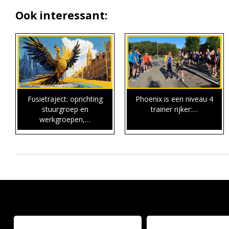
Ook interessant:
Fusietraject: oprichting
Phoenix is een niveau 4
stuurgroep en
trainer rijker:…
werkgroepen,…