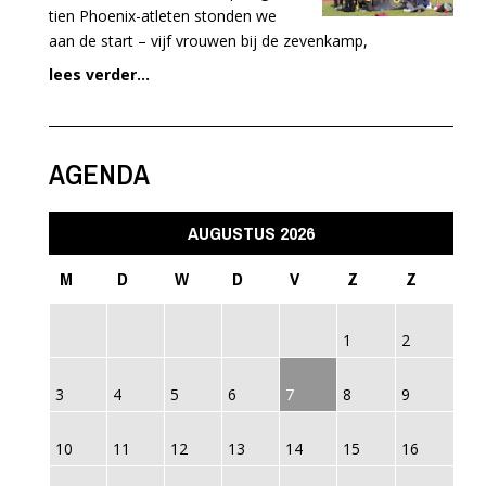
tien Phoenix-atleten stonden we
aan de start – vijf vrouwen bij de zevenkamp,
lees verder...
AGENDA
AUGUSTUS 2026
M
D
W
D
V
Z
Z
1
2
3
4
5
6
7
8
9
10
11
12
13
14
15
16