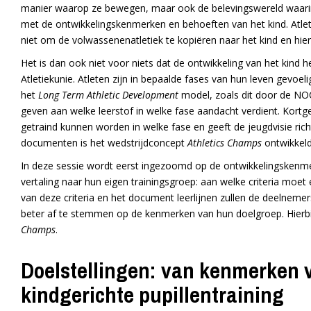
manier waarop ze bewegen, maar ook de belevingswereld waarin zi
met de ontwikkelingskenmerken en behoeften van het kind. Atle
niet om de volwassenenatletiek te kopiëren naar het kind en hie
Het is dan ook niet voor niets dat de ontwikkeling van het kind 
Atletiekunie. Atleten zijn in bepaalde fases van hun leven gevoe
het
Long Term Athletic Development
model, zoals dit door de NOC*
geven aan welke leerstof in welke fase aandacht verdient. Kortg
getraind kunnen worden in welke fase en geeft de jeugdvisie ric
documenten is het wedstrijdconcept
Athletics Champs
ontwikkeld
In deze sessie wordt eerst ingezoomd op de ontwikkelingskenm
vertaling naar hun eigen trainingsgroep: aan welke criteria moe
van deze criteria en het document leerlijnen zullen de deelnemer
beter af te stemmen op de kenmerken van hun doelgroep. Hierbij
Champs
.
Doelstellingen: van kenmerken 
kindgerichte pupillentraining