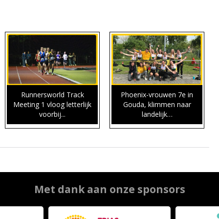
Runnersworld Track
Phoenix-vrouwen 7e in
Meeting 1 vloog letterlijk
Gouda, klimmen naar
voorbij...
landelijk…
Met dank aan onze sponsors