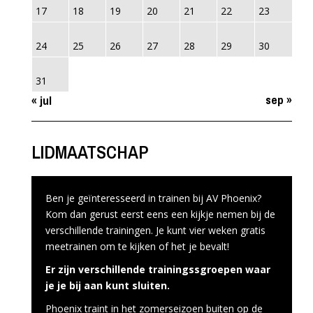
17
18
19
20
21
22
23
24
25
26
27
28
29
30
31
sep »
« jul
LIDMAATSCHAP
Ben je geïnteresseerd in trainen bij AV Phoenix?
Kom dan gerust eerst eens een kijkje nemen bij de
verschillende trainingen. Je kunt vier weken gratis
meetrainen om te kijken of het je bevalt!
Er zijn verschillende trainingssgroepen waar
je je bij aan kunt sluiten.
Phoenix traint in het zomerseizoen buiten op de