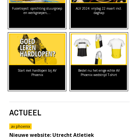
Fusietraject: oprichting stuurgroep
ALV 2024: vrijdag 22 maart incl.
en werkgroepen,…
daghap
Start met hardlopen bij AV
Bestel nu het enige echte AV
Phoenix
Phoenix wedstrijd T-shirt
ACTUEEL
av phoenix
Nieuwe website: Utrecht Atletiek