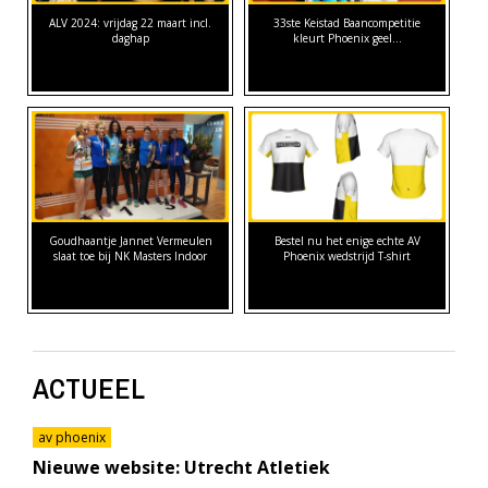
ALV 2024: vrijdag 22 maart incl.
33ste Keistad Baancompetitie
daghap
kleurt Phoenix geel…
Goudhaantje Jannet Vermeulen
Bestel nu het enige echte AV
slaat toe bij NK Masters Indoor
Phoenix wedstrijd T-shirt
ACTUEEL
av phoenix
Nieuwe website: Utrecht Atletiek