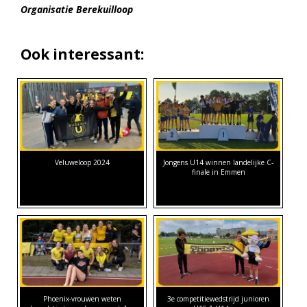
Organisatie Berekuilloop
Ook interessant:
Veluweloop 2024
Jongens U14 winnen landelijke C-
finale in Emmen
Phoenix-vrouwen weten
3e competitiewedstrijd junioren