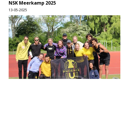
NSK Meerkamp 2025
13-05-2025
Afgelopen weekend was het zover: het NSK Meerkamp bij
D.S.A.V. Dodeka in Delft! Met een ploeg van tien Phoenix-
atleten stonden we aan de start – vijf vrouwen bij de
zevenkamp,
lees verder...