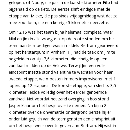
gelopen, of Noury, die pas in de laatste kilometer Filip had
bijgehaald op de fiets. De eerste shift eindigde met de
etappe van Mieke, die pas sinds vrijdagmiddag wist dat ze
mee zou doen, die een keurige 5 kilometer neerzette.
Om 12:15 was het team bijna helemaal compleet. Waar
Nial en Jim in alle vroegte al op de route stonden om het
team aan te moedigen was inmiddels Bertram gearriveerd
op het herstartpunt in Arnhem. Hij had de taak om Jim te
begeleiden op zijn 7,6 kilometer, die eindigde op een
zandpad midden op de Veluwe. Terwijl Jim een volle
eindsprint inzette stond Valentine te wachten voor haar
tweede etappe, we moesten immers improviseren met 11
lopers op 12 etappes. De kortste etappe, van slechts 3,5
kilometer, leidde volledig over het eerder genoemde
zandpad. Net voordat het zand overging in bos stond
Jasper klaar om het hesje over te nemen. Na bijna 8
kilometer over de onverharde ondergrond perste hij er
onder luid gejuich van de teamgenoten een eindsprint uit
om het hesje weer over te geven aan Bertram. Hij wist in