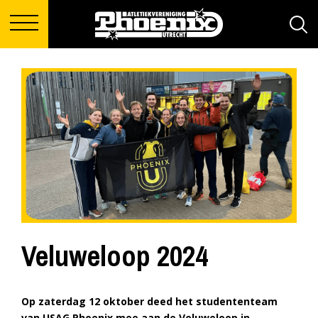
Veluweloop 2024
Op zaterdag 12 oktober deed het studententeam
van USAG Phoenix mee aan de Veluweloop in