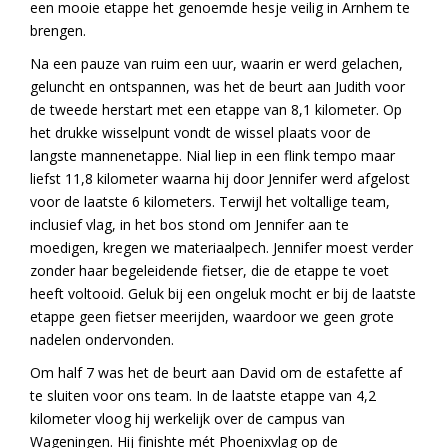
een mooie etappe het genoemde hesje veilig in Arnhem te
brengen.
Na een pauze van ruim een uur, waarin er werd gelachen,
geluncht en ontspannen, was het de beurt aan Judith voor
de tweede herstart met een etappe van 8,1 kilometer. Op
het drukke wisselpunt vondt de wissel plaats voor de
langste mannenetappe. Nial liep in een flink tempo maar
liefst 11,8 kilometer waarna hij door Jennifer werd afgelost
voor de laatste 6 kilometers. Terwijl het voltallige team,
inclusief vlag, in het bos stond om Jennifer aan te
moedigen, kregen we materiaalpech. Jennifer moest verder
zonder haar begeleidende fietser, die de etappe te voet
heeft voltooid. Geluk bij een ongeluk mocht er bij de laatste
etappe geen fietser meerijden, waardoor we geen grote
nadelen ondervonden.
Om half 7 was het de beurt aan David om de estafette af
te sluiten voor ons team. In de laatste etappe van 4,2
kilometer vloog hij werkelijk over de campus van
Wageningen. Hij finishte mét Phoenixvlag op de