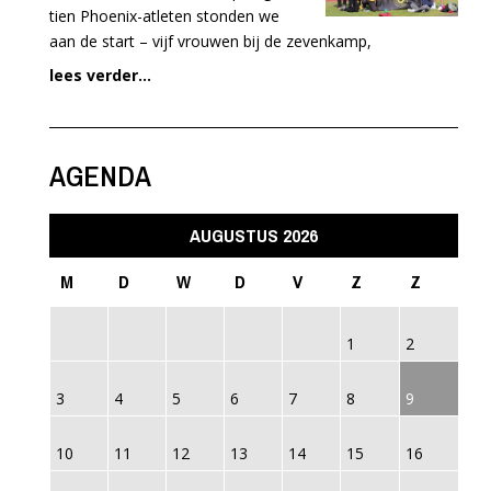
tien Phoenix-atleten stonden we
aan de start – vijf vrouwen bij de zevenkamp,
lees verder...
AGENDA
AUGUSTUS 2026
M
D
W
D
V
Z
Z
1
2
3
4
5
6
7
8
9
10
11
12
13
14
15
16