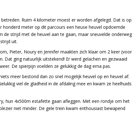
l betreden. Ruim 4 kilometer moest er worden afgelegd. Dat is op
paar honderd meter op dit parcours een heuse heuvel opdoemde
m de strijd met de heuvel aan te gaan, maar sneuvelde onderweg
rijd uit.
om, Pieter, Noury en Jennifer maakten zich klaar om 2 keer (voor
n. Dat ging natuurlijk uitstekend! Er werd gelachen en gezwaaid
eer. De spierpijn voelden ze gelukkig de dag erna pas.
niets meer bestond dan zo snel mogelijk heuvel op en heuvel af.
 Gelukkig viel de gladheid in de afdaling mee en kwam ze heelhuids
ry, hun 4x500m estafette gaan afleggen. Met een rondje om het
lezier niet minder. De gele trein kwam enthousiast bewapend