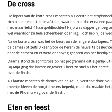
De cross
De lopers van de korte cross mochten als eerste het strijdtonee
zich al een respectabele afstand, waar het niet dat er na een 
met maar liefst 4 haarspeldbochten! Hajo was dapper genoeg o
wel waardoor z’n hele scheenbeen open lag. Toch liep hij de wedst
Na de korte cross was het de beurt aan de langere duurlopers. T
de dames) of zelfs 3 keer (voor de heren) de heuvel te beslechte
naar de camera en er werd onderweg genoten van het heerlijke w
Daarna stond de sprintcross op het programma dat eigenlijk uit 
Bij Anja ging dat laatste ongeveer 2 keer zo snel als het eerste.
over de finish.
Als laatste mochten de dames van de AcCie, versterkt door Nou
meertje bleven de hoogtemeters beperkt, maar dat maakte het p
met de Phoenix vlag over de finish .
Eten en feest