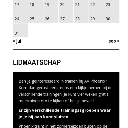
17
18
19
20
21
22
23
24
25
26
27
28
29
30
31
sep »
« jul
LIDMAATSCHAP
Ben je geïnteresseerd in trainen bij AV Phoenix?
Kom dan gerust eerst eens een kijkje nemen bij de
verschillende trainingen. Je kunt vier weken gratis
meetrainen om te kijken of het je bevalt!
Er zijn verschillende trainingssgroepen waar
je je bij aan kunt sluiten.
Phoenix traint in het zomerseizoen buiten op de