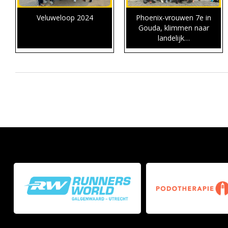
Veluweloop 2024
Phoenix-vrouwen 7e in
Gouda, klimmen naar
landelijk…