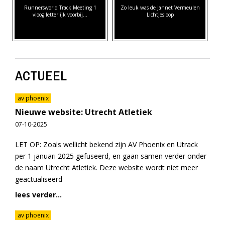
Runnersworld Track Meeting 1
Zo leuk was de Jannet Vermeulen
vloog letterlijk voorbij...
Lichtjesloop
ACTUEEL
av phoenix
Nieuwe website: Utrecht Atletiek
07-10-2025
LET OP: Zoals wellicht bekend zijn AV Phoenix en Utrack
per 1 januari 2025 gefuseerd, en gaan samen verder onder
de naam Utrecht Atletiek. Deze website wordt niet meer
geactualiseerd
lees verder...
av phoenix