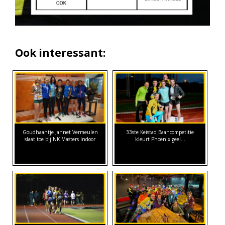
Ook interessant:
Goudhaantje Jannet Vermeulen
33ste Keistad Baancompetitie
slaat toe bij NK Masters Indoor
kleurt Phoenix geel…