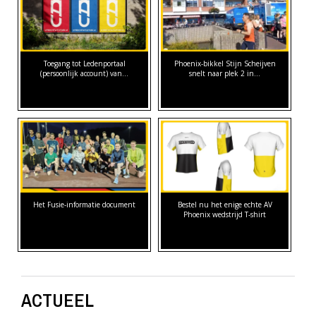
Toegang tot Ledenportaal
Phoenix-bikkel Stijn Scheijven
(persoonlijk account) van…
snelt naar plek 2 in…
Het Fusie-informatie document
Bestel nu het enige echte AV
Phoenix wedstrijd T-shirt
ACTUEEL