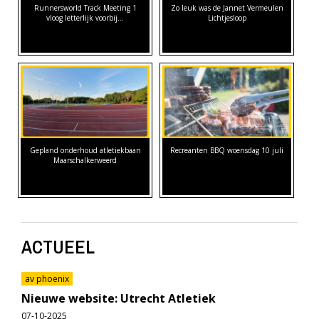
Runnersworld Track Meeting 1
Zo leuk was de Jannet Vermeulen
vloog letterlijk voorbij...
Lichtjesloop
Gepland onderhoud atletiekbaan
Recreanten BBQ woensdag 10 juli
Maarschalkerweerd
ACTUEEL
av phoenix
Nieuwe website: Utrecht Atletiek
07-10-2025