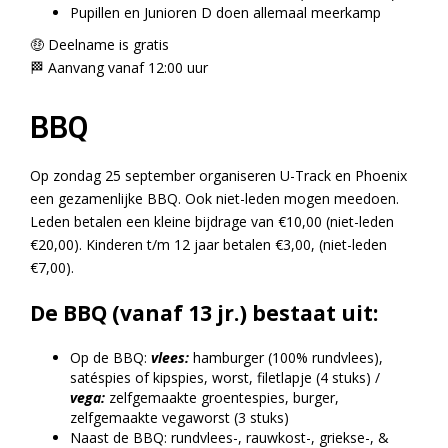
Pupillen en Junioren D doen allemaal meerkamp
🤑 Deelname is gratis
🏁 Aanvang vanaf 12:00 uur
BBQ
Op zondag 25 september organiseren U-Track en Phoenix
een gezamenlijke BBQ. Ook niet-leden mogen meedoen.
Leden betalen een kleine bijdrage van €10,00 (niet-leden
€20,00). Kinderen t/m 12 jaar betalen €3,00, (niet-leden
€7,00).
De BBQ (vanaf 13 jr.) bestaat uit:
Op de BBQ:
vlees:
hamburger (100% rundvlees),
satéspies of kipspies, worst, filetlapje (4 stuks) /
vega:
zelfgemaakte groentespies, burger,
zelfgemaakte vegaworst (3 stuks)
Naast de BBQ: rundvlees-, rauwkost-, griekse-, &