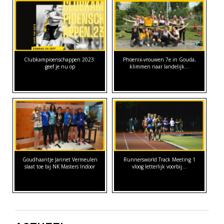
Clubkampioenschappen 2023:
Phoenix-vrouwen 7e in Gouda,
geef je nu op
klimmen naar landelijk…
Goudhaantje Jannet Vermeulen
Runnersworld Track Meeting 1
slaat toe bij NK Masters Indoor
vloog letterlijk voorbij...