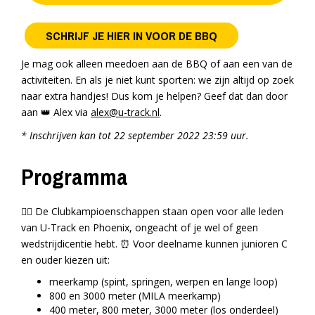
SCHRIJF JE HIER IN VOOR DE BBQ
Je mag ook alleen meedoen aan de BBQ of aan een van de
activiteiten. En als je niet kunt sporten: we zijn altijd op zoek
naar extra handjes! Dus kom je helpen? Geef dat dan door
aan 👑 Alex via
alex@u-track.nl
.
* Inschrijven kan tot 22 september 2022 23:59 uur.
Programma
🏃‍♀️ De Clubkampioenschappen staan open voor alle leden
van U-Track en Phoenix, ongeacht of je wel of geen
wedstrijdicentie hebt. ⏰ Voor deelname kunnen junioren C
en ouder kiezen uit:
meerkamp (spint, springen, werpen en lange loop)
800 en 3000 meter (MILA meerkamp)
400 meter, 800 meter, 3000 meter (los onderdeel)