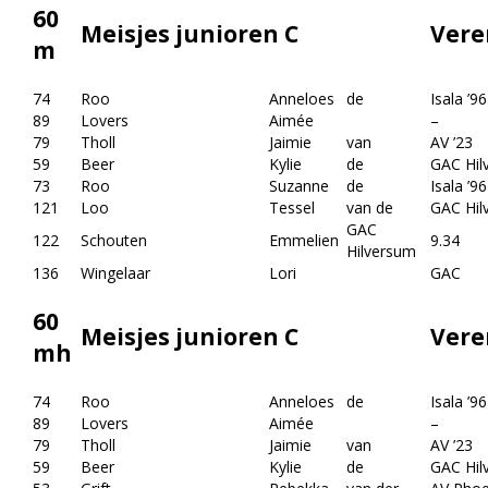
60
Meisjes junioren C
Vere
m
74
Roo
Anneloes
de
Isala ’96
89
Lovers
Aimée
–
79
Tholl
Jaimie
van
AV ’23
59
Beer
Kylie
de
GAC Hil
73
Roo
Suzanne
de
Isala ’96
121
Loo
Tessel
van de
GAC Hil
GAC
122
Schouten
Emmelien
9.34
Hilversum
136
Wingelaar
Lori
GAC
60
Meisjes junioren C
Vere
mh
74
Roo
Anneloes
de
Isala ’96
89
Lovers
Aimée
–
79
Tholl
Jaimie
van
AV ’23
59
Beer
Kylie
de
GAC Hil