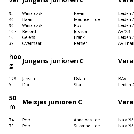
ver
Jongens junioren C
Vere
95
Winiarczyk
Kevin
Leiden A
46
Haan
Maurice
de
Leiden A
96
Winiarczyk
Roy
Leiden A
107
Record
Joshua
AV ’23
10
Gelens
Frank
Leiden A
39
Overmaat
Reinier
AV Triat
hoo
Jongens junioren C
Vere
g
128
Jansen
Dylan
BAV
5
Does
Stan
Leiden A
50
Meisjes junioren C
Vere
m
74
Roo
Anneloes
de
Isala ’96
73
Roo
Suzanne
de
Isala ’96