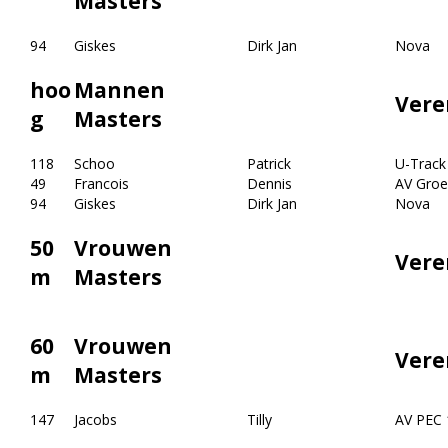
Masters
94
Giskes
Dirk Jan
Nova
hoo
Mannen
Vere
g
Masters
118
Schoo
Patrick
U-Track
49
Francois
Dennis
AV Groe
94
Giskes
Dirk Jan
Nova
50
Vrouwen
Vere
m
Masters
60
Vrouwen
Vere
m
Masters
147
Jacobs
Tilly
AV PEC 