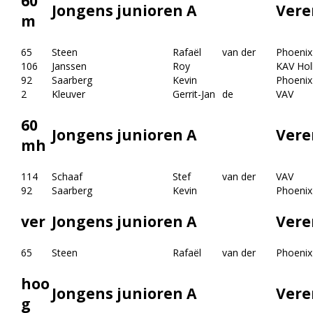
60
Jongens junioren A
Vere
m
65
Steen
Rafaël
van der
Phoenix
106
Janssen
Roy
KAV Hol
92
Saarberg
Kevin
Phoenix
2
Kleuver
Gerrit-Jan
de
VAV
60
Jongens junioren A
Vere
mh
114
Schaaf
Stef
van der
VAV
92
Saarberg
Kevin
Phoenix
ver
Jongens junioren A
Vere
65
Steen
Rafaël
van der
Phoenix
hoo
Jongens junioren A
Vere
g