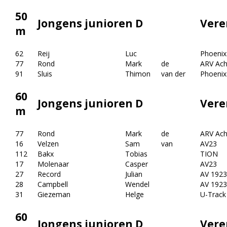
50
Jongens junioren D
Vere
m
62
Reij
Luc
Phoenix
77
Rond
Mark
de
ARV Achi
91
Sluis
Thimon
van der
Phoenix
60
Jongens junioren D
Vere
m
77
Rond
Mark
de
ARV Achi
16
Velzen
Sam
van
AV23
112
Bakx
Tobias
TION
17
Molenaar
Casper
AV23
27
Record
Julian
AV 1923
28
Campbell
Wendel
AV 1923
31
Giezeman
Helge
U-Track
60
Jongens junioren D
Vere