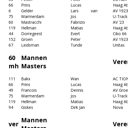
66
Prins
Lucas
Haag Atl
6
Gelder
Lars
van
AV 1923
75
Warmerdam
Jos
U-Track
60
Mastracchi
Fabrizio
AV ’23
119
Hellman
Matias
Haag Atl
44
Dorregeest
Evert
Ciko 66
152
Groen
Peter
AV 1923
67
Leidsman
Tunde
Unitas
60
Mannen
Vere
mh
Masters
111
Bakx
Wan
AC TIO
66
Prins
Lucas
Haag Atl
49
Francois
Dennis
AV Groe
75
Warmerdam
Jos
U-Track
119
Hellman
Matias
Haag Atl
94
Giskes
Dirk Jan
Nova
Mannen
ver
Vere