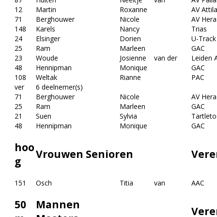
12
Martin
Roxanne
AV Attil
71
Berghouwer
Nicole
AV Hera
148
Karels
Nancy
Trias
24
Elsinger
Dorien
U-Track
25
Ram
Marleen
GAC
23
Woude
Josienne
van der
Leiden A
48
Hennipman
Monique
GAC
108
Weltak
Rianne
PAC
ver
6 deelnemer(s)
71
Berghouwer
Nicole
AV Hera
25
Ram
Marleen
GAC
21
Suen
Sylvia
Tartleto
48
Hennipman
Monique
GAC
hoo
Vrouwen Senioren
Vere
g
151
Osch
Titia
van
AAC
50
Mannen
Vere