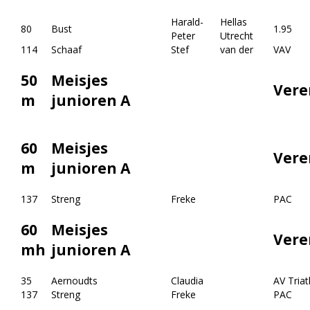
Harald-
Hellas
80
Bust
1.95
Peter
Utrecht
114
Schaaf
Stef
van der
VAV
50
Meisjes
Vere
m
junioren A
60
Meisjes
Vere
m
junioren A
137
Streng
Freke
PAC
60
Meisjes
Vere
mh
junioren A
35
Aernoudts
Claudia
AV Triat
137
Streng
Freke
PAC