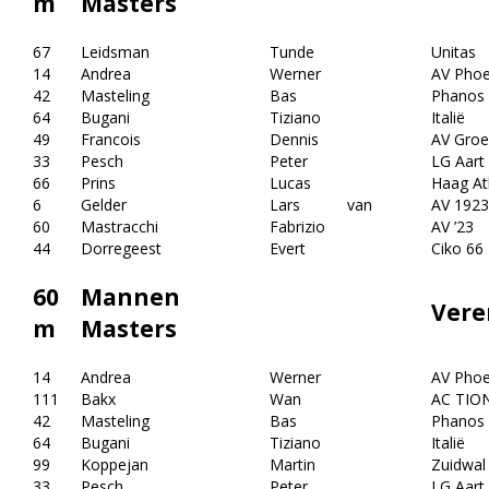
m
Masters
67
Leidsman
Tunde
Unitas
14
Andrea
Werner
AV Phoe
42
Masteling
Bas
Phanos
64
Bugani
Tiziano
Italië
49
Francois
Dennis
AV Groe
33
Pesch
Peter
LG Aart 
66
Prins
Lucas
Haag Atl
6
Gelder
Lars
van
AV 1923
60
Mastracchi
Fabrizio
AV ’23
44
Dorregeest
Evert
Ciko 66
60
Mannen
Vere
m
Masters
14
Andrea
Werner
AV Phoe
111
Bakx
Wan
AC TIO
42
Masteling
Bas
Phanos
64
Bugani
Tiziano
Italië
99
Koppejan
Martin
Zuidwal
33
Pesch
Peter
LG Aart 