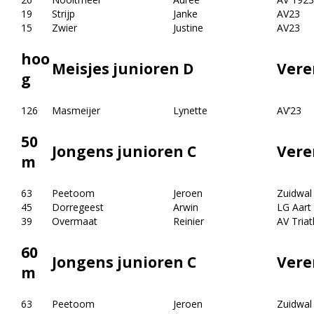
19
Strijp
Janke
AV23
15
Zwier
Justine
AV23
hoo
Meisjes junioren D
Vere
g
126
Masmeijer
Lynette
AV’23
50
Jongens junioren C
Vere
m
63
Peetoom
Jeroen
Zuidwal
45
Dorregeest
Arwin
LG Aart 
39
Overmaat
Reinier
AV Triat
60
Jongens junioren C
Vere
m
63
Peetoom
Jeroen
Zuidwal