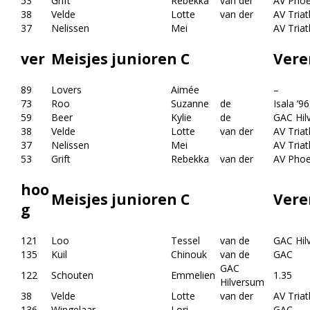
53
Grift
Rebekka
van der
AV Phoe
38
Velde
Lotte
van der
AV Triat
37
Nelissen
Mei
AV Triat
ver
Meisjes junioren C
Vere
89
Lovers
Aimée
–
73
Roo
Suzanne
de
Isala ’96
59
Beer
Kylie
de
GAC Hil
38
Velde
Lotte
van der
AV Triat
37
Nelissen
Mei
AV Triat
53
Grift
Rebekka
van der
AV Phoe
hoo
Meisjes junioren C
Vere
g
121
Loo
Tessel
van de
GAC Hil
135
Kuil
Chinouk
van de
GAC
GAC
122
Schouten
Emmelien
1.35
Hilversum
38
Velde
Lotte
van der
AV Triat
136
Wingelaar
Lori
GAC