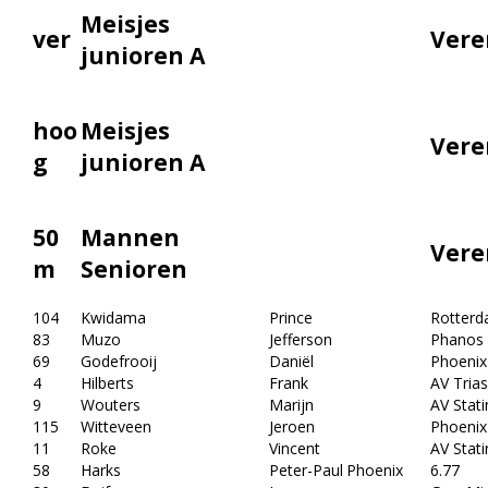
Meisjes
ver
Vere
junioren A
hoo
Meisjes
Vere
g
junioren A
50
Mannen
Vere
m
Senioren
104
Kwidama
Prince
Rotterd
83
Muzo
Jefferson
Phanos
69
Godefrooij
Daniël
Phoenix
4
Hilberts
Frank
AV Trias
9
Wouters
Marijn
AV Stati
115
Witteveen
Jeroen
Phoenix
11
Roke
Vincent
AV Stati
58
Harks
Peter-Paul
Phoenix
6.77