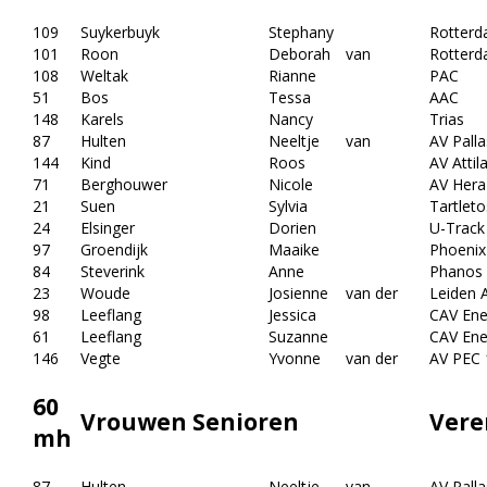
109
Suykerbuyk
Stephany
Rotterd
101
Roon
Deborah
van
Rotterd
108
Weltak
Rianne
PAC
51
Bos
Tessa
AAC
148
Karels
Nancy
Trias
87
Hulten
Neeltje
van
AV Palla
144
Kind
Roos
AV Attil
71
Berghouwer
Nicole
AV Hera
21
Suen
Sylvia
Tartleto
24
Elsinger
Dorien
U-Track
97
Groendijk
Maaike
Phoenix
84
Steverink
Anne
Phanos
23
Woude
Josienne
van der
Leiden A
98
Leeflang
Jessica
CAV Ene
61
Leeflang
Suzanne
CAV Ene
146
Vegte
Yvonne
van der
AV PEC 
60
Vrouwen Senioren
Vere
mh
87
Hulten
Neeltje
van
AV Palla