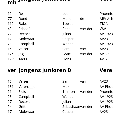
mh
62
Reij
Luc
Phoenix
77
Rond
Mark
de
ARV Achi
112
Bakx
Tobias
TION
43
Schaaf
Rens
van der
VAV
27
Record
Julian
AV 1923
17
Molenaar
Casper
AV23
28
Campbell
Wendel
AV 1923
16
Velzen
Sam
van
AV23
125
Jagt
Bram
van der
AV ’23
127
Aarts
Floris
AV ’23
ver
Jongens junioren D
Vere
16
Velzen
Sam
van
AV23
131
Verbrugge
Max
AV Phoe
91
Sluis
Thimon
van der
Phoenix
28
Campbell
Wendel
AV 1923
27
Record
Julian
AV 1923
54
Grift
Sebastiaan
van der
AV Phoe
17
Molenaar
Casper
AV23