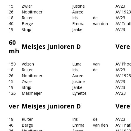
15
Zwier
Justine
AV23
26
Nooitmeer
Auree
AV 1923
18
Ruiter
Iris
de
AV23
40
Berge
Emma
van den
AV Triat
19
Strijp
Janke
AV23
60
Meisjes junioren D
Vere
mh
150
Velzen
Luna
van
AV Phoe
18
Ruiter
Iris
de
AV23
26
Nooitmeer
Auree
AV 1923
15
Zwier
Justine
AV23
19
Strijp
Janke
AV23
126
Masmeijer
Lynette
AV’23
ver
Meisjes junioren D
Vere
18
Ruiter
Iris
de
AV23
40
Berge
Emma
van den
AV Triat
26
Nooitmeer
Auree
AV 1923