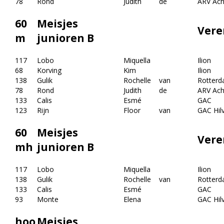
78
Rond
Judith
de
ARV Achi
60
Meisjes
Vere
m
junioren B
117
Lobo
Miquella
Ilion
68
Korving
Kim
Ilion
138
Gulik
Rochelle
van
Rotterd
78
Rond
Judith
de
ARV Achi
133
Calis
Esmé
GAC
123
Rijn
Floor
van
GAC Hil
60
Meisjes
Vere
mh
junioren B
117
Lobo
Miquella
Ilion
138
Gulik
Rochelle
van
Rotterd
133
Calis
Esmé
GAC
93
Monte
Elena
GAC Hil
hoo
Meisjes