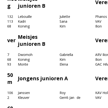
Vere
g
junioren B
132
Lebouille
Juliette
Phanos
113
Kadri
Sana
VAV
68
Korving
Kim
Ilion
Meisjes
ver
Vere
junioren B
7
Dwomoh
Gabriella
ARV Ilio
68
Korving
Kim
Ilion
93
Monte
Elena
GAC Hil
50
Jongens junioren A
Vere
m
106
Janssen
Roy
KAV Hol
2
Kleuver
Gerrit-Jan
de
VAV