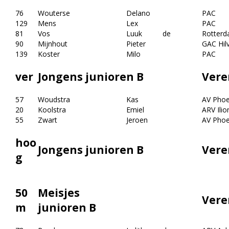
76
Wouterse
Delano
PAC
129
Mens
Lex
PAC
81
Vos
Luuk
de
Rotterd
90
Mijnhout
Pieter
GAC Hil
139
Koster
Milo
PAC
ver
Jongens junioren B
Vere
57
Woudstra
Kas
AV Phoe
20
Koolstra
Emiel
ARV Ilio
55
Zwart
Jeroen
AV Phoe
hoo
Jongens junioren B
Vere
g
50
Meisjes
Vere
m
junioren B