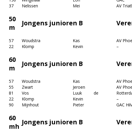
37
Nelissen
Mei
AV Triat
50
Jongens junioren B
Vere
m
57
Woudstra
Kas
AV Phoe
22
Klomp
Kevin
–
60
Jongens junioren B
Vere
m
57
Woudstra
Kas
AV Phoe
55
Zwart
Jeroen
AV Phoe
81
Vos
Luuk
de
Rotterd
22
Klomp
Kevin
–
90
Mijnhout
Pieter
GAC Hil
60
Jongens junioren B
Vere
mh