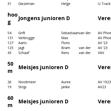
31
Giezeman
Helge
U-Track
hoo
Jongens junioren D
Vere
g
54
Grift
Sebastiaan
van der
AV Phoe
131
Verbrugge
Max
AV Phoe
127
Aarts
Floris
AV ’23
125
Jagt
Bram
van der
AV ’23
43
Schaaf
Rens
van der
VAV
50
Meisjes junioren D
Vere
m
26
Nooitmeer
Auree
AV 1923
19
Strijp
Janke
AV23
60
Meisjes junioren D
Vere
m