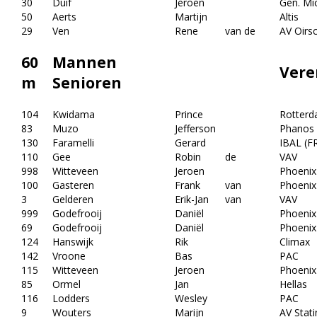
30
Duif
Jeroen
Gen. Mi
50
Aerts
Martijn
Altis
29
Ven
Rene
van de
AV Oirs
60
Mannen
Vere
m
Senioren
104
Kwidama
Prince
Rotterd
83
Muzo
Jefferson
Phanos
130
Faramelli
Gerard
IBAL (F
110
Gee
Robin
de
VAV
998
Witteveen
Jeroen
Phoenix
100
Gasteren
Frank
van
Phoenix
3
Gelderen
Erik-Jan
van
VAV
999
Godefrooij
Daniël
Phoenix
69
Godefrooij
Daniël
Phoenix
124
Hanswijk
Rik
Climax
142
Vroone
Bas
PAC
115
Witteveen
Jeroen
Phoenix
85
Ormel
Jan
Hellas
116
Lodders
Wesley
PAC
9
Wouters
Marijn
AV Stati