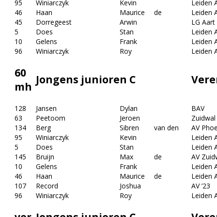
95
Winiarczyk
Kevin
Leiden A
46
Haan
Maurice
de
Leiden A
45
Dorregeest
Arwin
LG Aart 
5
Does
Stan
Leiden A
10
Gelens
Frank
Leiden A
96
Winiarczyk
Roy
Leiden A
60
Jongens junioren C
Vere
mh
128
Jansen
Dylan
BAV
63
Peetoom
Jeroen
Zuidwal
134
Berg
Sibren
van den
AV Phoe
95
Winiarczyk
Kevin
Leiden A
5
Does
Stan
Leiden A
145
Bruijn
Max
de
AV Zuid
10
Gelens
Frank
Leiden A
46
Haan
Maurice
de
Leiden A
107
Record
Joshua
AV ’23
96
Winiarczyk
Roy
Leiden A