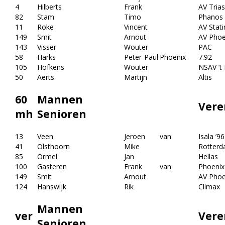
4
Hilberts
Frank
AV Trias
82
Stam
Timo
Phanos
11
Roke
Vincent
AV Stati
149
Smit
Arnout
AV Phoe
143
Visser
Wouter
PAC
58
Harks
Peter-Paul
Phoenix
7.92
105
Hofkens
Wouter
NSAV ’t
50
Aerts
Martijn
Altis
60
Mannen
Vere
mh
Senioren
13
Veen
Jeroen
van
Isala ’96
41
Olsthoorn
Mike
Rotterd
85
Ormel
Jan
Hellas
100
Gasteren
Frank
van
Phoenix
149
Smit
Arnout
AV Phoe
124
Hanswijk
Rik
Climax
Mannen
ver
Vere
Senioren