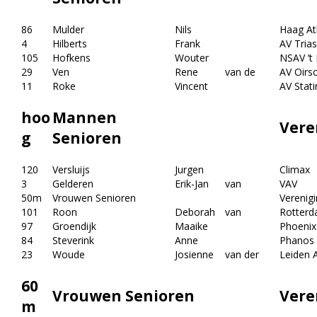
86
Mulder
Nils
Haag Atl
4
Hilberts
Frank
AV Trias
105
Hofkens
Wouter
NSAV ’t
29
Ven
Rene
van de
AV Oirs
11
Roke
Vincent
AV Stati
hoo
Mannen
Vere
g
Senioren
120
Versluijs
Jurgen
Climax
3
Gelderen
Erik-Jan
van
VAV
50m
Vrouwen Senioren
Verenig
101
Roon
Deborah
van
Rotterd
97
Groendijk
Maaike
Phoenix
84
Steverink
Anne
Phanos
23
Woude
Josienne
van der
Leiden A
60
Vrouwen Senioren
Vere
m