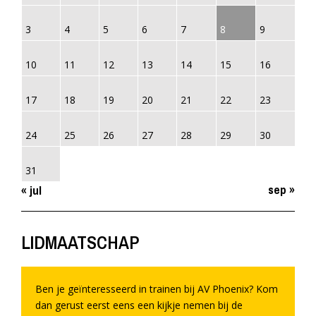
3
4
5
6
7
8
9
10
11
12
13
14
15
16
17
18
19
20
21
22
23
24
25
26
27
28
29
30
31
sep »
« jul
LIDMAATSCHAP
Ben je geïnteresseerd in trainen bij AV Phoenix? Kom
dan gerust eerst eens een kijkje nemen bij de