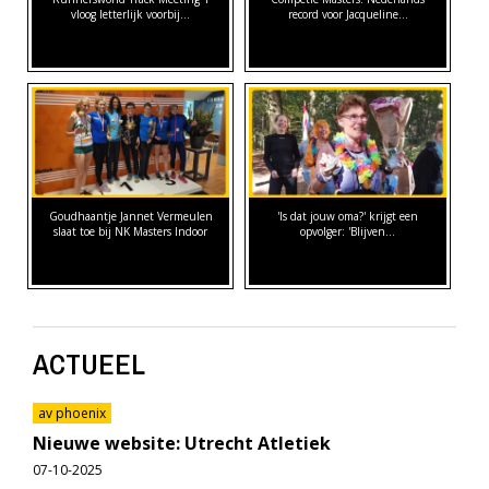
vloog letterlijk voorbij...
record voor Jacqueline…
Goudhaantje Jannet Vermeulen
'Is dat jouw oma?' krijgt een
slaat toe bij NK Masters Indoor
opvolger: 'Blijven…
ACTUEEL
av phoenix
Nieuwe website: Utrecht Atletiek
07-10-2025