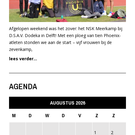
Afgelopen weekend was het zover: het NSK Meerkamp bij
D.S.A.V. Dodeka in Delft! Met een ploeg van tien Phoenix-
atleten stonden we aan de start – vijf vrouwen bij de
zevenkamp,
lees verder...
AGENDA
AUGUSTUS 2026
M
D
W
D
V
Z
Z
1
2