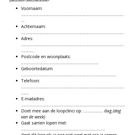
Voornaam:
…………………………………………………………………………………
…
Achternaam:
…………………………………………………………………………………
Adres:
…………………………………………………………………………………
…………
Postcode en woonplaats:
…………………………………………………………….
Geboortedatum:
…………………………………………………………………………..
Telefoon:
…………………………………………………………………………………
…….
E-mailadres:
………………………………………………………………………………….
Doet mee aan de loopclinci op: ……………… dag
(dag
van de week)
Gaat samen lopen met:
………………………………………………………………….
(laat dit leeg als je nog niet weet met wie je samen