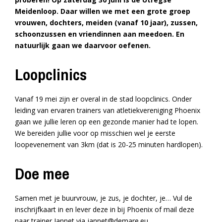
Meidenloop. Daar willen we met een grote groep
vrouwen, dochters, meiden (vanaf 10 jaar), zussen,
schoonzussen en vriendinnen aan meedoen. En
natuurlijk gaan we daarvoor oefenen.
Loopclinics
Vanaf 19 mei zijn er overal in de stad loopclinics. Onder
leiding van ervaren trainers van atletiekvereniging Phoenix
gaan we jullie leren op een gezonde manier had te lopen.
We bereiden jullie voor op misschien wel je eerste
loopevenement van 3km (dat is 20-25 minuten hardlopen).
Doe mee
Samen met je buurvrouw, je zus, je dochter, je… Vul de
inschrijfkaart in en lever deze in bij Phoenix of mail deze
naar trainer Jannet via
jannet@demare.eu
.