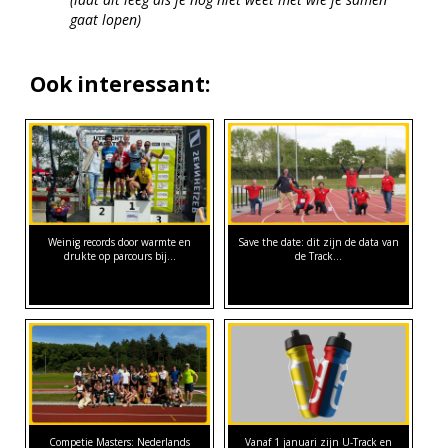
gaat lopen)
Ook interessant:
Weinig records door warmte en
Save the date: dit zijn de data van
drukte op parcours bij…
de Track…
Competie Masters: Nederlands
Vanaf 1 januari zijn U-Track en