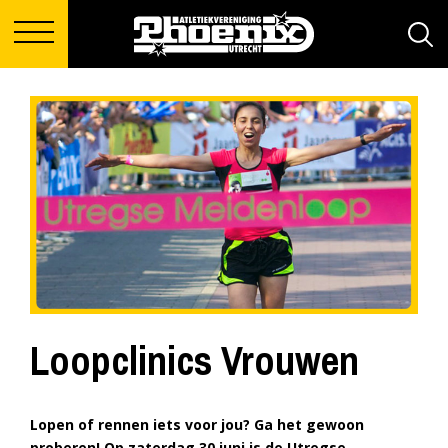
Loopclinics Vrouwen
Lopen of rennen iets voor jou? Ga het gewoon
proberen! Op zaterdag 30 juni is de Utregse