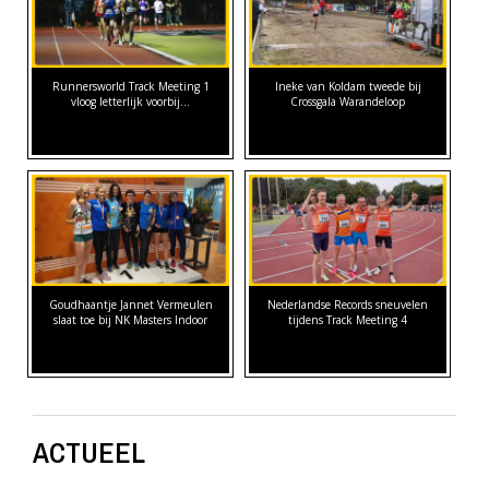
Runnersworld Track Meeting 1
Ineke van Koldam tweede bij
vloog letterlijk voorbij...
Crossgala Warandeloop
Goudhaantje Jannet Vermeulen
Nederlandse Records sneuvelen
slaat toe bij NK Masters Indoor
tijdens Track Meeting 4
ACTUEEL