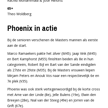
Rachid Mohammadi & José Hilhorst
65+
Theo Woldberg
Phoenix in actie
Bij de senioren verschenen de Masters mannen als eerste
aan de start.
Marco Ramaekers pakte het zilver (M45). Jaap Vink (M45)
en Bert Kamphorst (M55) finishten beiden als 8e in hun
categorieën, Robert Bijl en Bart van der Sande eindigden
als 27ste en 29ste (M35). Bij de Masters vrouwen liepen
Mirjam Peters en Anouk Vos naar een respectievelijk 6e en
7e plek (V35).
Phoenix was ook sterk vertegenwoordigd bij de korte cross
met Arne van der Linde (8e), Jelle Bulens (19e), Elwin den
Breejen (28e), Nial van der Steeg (49e) en Jorren van de
Grift (67e).