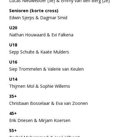
Lucas Nieuweboer (3e) & Emmy van den Berg (2e)
Senioren (korte cross)
Edwin Sjerps & Dagmar Smid
U20
Nathan Houwaard & Evi Falkena
U18
Sepp Schulte & Kaate Mulders
U16
Siep Trommelen & Valerie van Keulen
U14
Thijmen Mol & Sophie Willems
35+
Christiaan Bosselaar & Eva van Zoonen
45+
Erik Driesen & Mirjam Koersen
55+