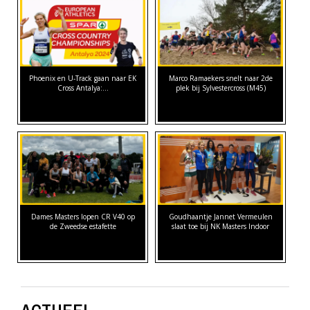
Phoenix en U-Track gaan naar EK
Marco Ramaekers snelt naar 2de
Cross Antalya:…
plek bij Sylvestercross (M45)
Dames Masters lopen CR V40 op
Goudhaantje Jannet Vermeulen
de Zweedse estafette
slaat toe bij NK Masters Indoor