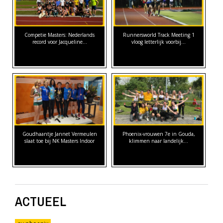
Competie Masters: Nederlands
Runnersworld Track Meeting 1
record voor Jacqueline…
vloog letterlijk voorbij...
Goudhaantje Jannet Vermeulen
Phoenix-vrouwen 7e in Gouda,
slaat toe bij NK Masters Indoor
klimmen naar landelijk…
ACTUEEL