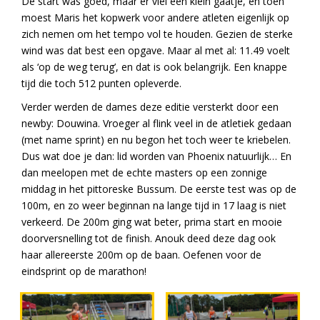
De start was goed, maar er viel een klein gaatje, en toen
moest Maris het kopwerk voor andere atleten eigenlijk op
zich nemen om het tempo vol te houden. Gezien de sterke
wind was dat best een opgave. Maar al met al: 11.49 voelt
als ‘op de weg terug’, en dat is ook belangrijk. Een knappe
tijd die toch 512 punten opleverde.
Verder werden de dames deze editie versterkt door een
newby: Douwina. Vroeger al flink veel in de atletiek gedaan
(met name sprint) en nu begon het toch weer te kriebelen.
Dus wat doe je dan: lid worden van Phoenix natuurlijk… En
dan meelopen met de echte masters op een zonnige
middag in het pittoreske Bussum. De eerste test was op de
100m, en zo weer beginnan na lange tijd in 17 laag is niet
verkeerd. De 200m ging wat beter, prima start en mooie
doorversnelling tot de finish. Anouk deed deze dag ook
haar allereerste 200m op de baan. Oefenen voor de
eindsprint op de marathon!