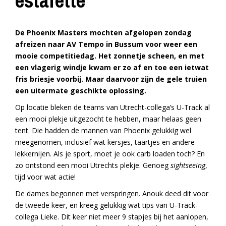
estafette
De Phoenix Masters mochten afgelopen zondag
afreizen naar AV Tempo in Bussum voor weer een
mooie competitiedag. Het zonnetje scheen, en met
een vlagerig windje kwam er zo af en toe een ietwat
fris briesje voorbij. Maar daarvoor zijn de gele truien
een uitermate geschikte oplossing.
Op locatie bleken de teams van Utrecht-collega’s U-Track al
een mooi plekje uitgezocht te hebben, maar helaas geen
tent. Die hadden de mannen van Phoenix gelukkig wel
meegenomen, inclusief wat kersjes, taartjes en andere
lekkernijen. Als je sport, moet je ook carb loaden toch? En
zo ontstond een mooi Utrechts plekje. Genoeg
sightseeing
,
tijd voor wat actie!
De dames begonnen met verspringen. Anouk deed dit voor
de tweede keer, en kreeg gelukkig wat tips van U-Track-
collega Lieke. Dit keer niet meer 9 stapjes bij het aanlopen,